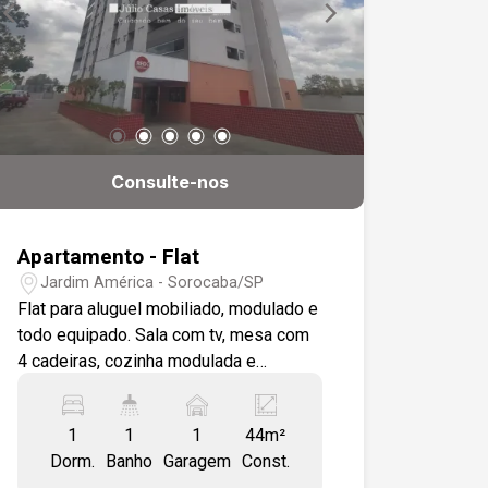
coletivas Ótima localização: -A 2 min da
Rodovia Raposo Tavares -A 2 min do
Shopping Iguatemi Esplanada -A 4 min
do Supermercado Tauste Campolim -A
6 min do Mercadão Campolim -Bairro
com ampla infraestrutura de comércios
e serviços
Consulte-nos
Apartamento - Flat
Jardim América - Sorocaba/SP
Flat para aluguel mobiliado, modulado e
todo equipado. Sala com tv, mesa com
4 cadeiras, cozinha modulada e
equipada, ar condicionado, cama.
Banheiro com box em vidro.-, gabinete,
1
1
1
44m²
espelho. 1 vaga de garagem coberta.
Dorm.
Banho
Garagem
Const.
Condomínio com academia, lavanderia,