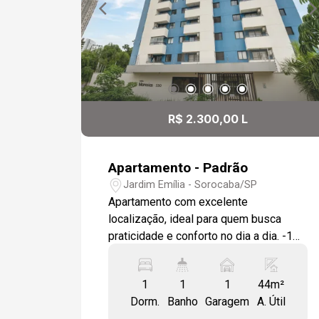
R$ 2.300,00 L
Apartamento - Padrão
Jardim Emília - Sorocaba/SP
Apartamento com excelente
localização, ideal para quem busca
praticidade e conforto no dia a dia. -1
dormitório; -Área útil: 44,00 m²; -
Banheiro com box; -Cozinha com
1
1
1
44m²
móveis planejados; -Banheiro com
Dorm.
Banho
Garagem
A. Útil
móveis planejados; -Geladeira na