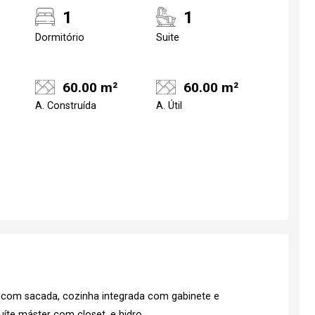
1
1
Dormitório
Suite
60.00 m²
60.00 m²
A. Construída
A. Útil
 com sacada, cozinha integrada com gabinete e
uíte máster com closet, e hidro.