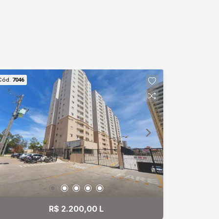
Cód.
7046
R$ 2.200,00 L