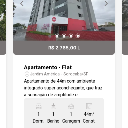
R$ 2.765,00 L
Apartamento - Flat
Jardim América - Sorocaba/SP
Apartamento de 44m com ambiente
integrado super aconchegante, que traz
a sensação de amplitude e
modernidade em um Studio totalmente
mobiliado localizado a 5 min Shopping
1
1
1
44m²
Iguatemi. Garagem coberta O imóvel
Dorm.
Banho
Garagem
Const.
possui armários planejados, Fogão,