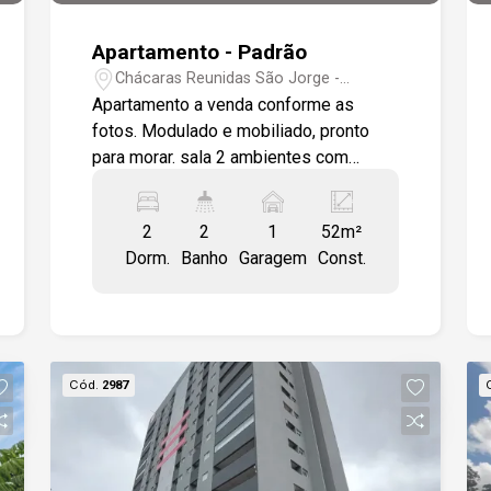
Apartamento - Padrão
Chácaras Reunidas São Jorge -
Sorocaba/SP
Apartamento a venda conforme as
fotos. Modulado e mobiliado, pronto
para morar. sala 2 ambientes com
varanda, cozinha com área de serviço. 2
quartos 1 sendo suíte. 1 vaga de
2
2
1
52m²
garagem coberta No valor da locação
Dorm.
Banho
Garagem
Const.
está incluso: Aluguel, condomínio, água
e IPTU.
Cód.
2987