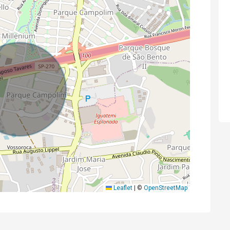
Leaflet
|
©
OpenStreetMap