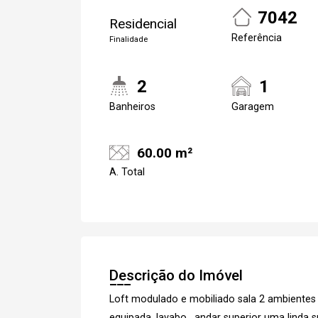
7042
Residencial
Referência
Finalidade
2
1
Banheiros
Garagem
60.00 m²
A. Total
Descrição do Imóvel
Loft modulado e mobiliado sala 2 ambientes
equipada, lavabo , andar superior uma linda s