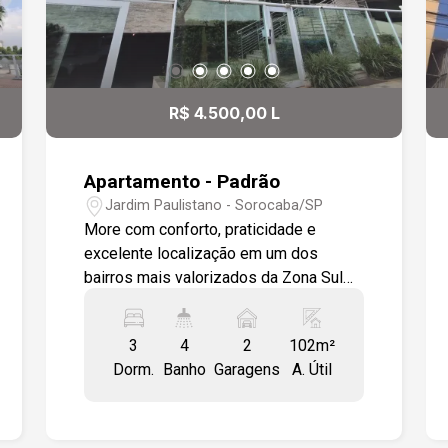
R$ 4.500,00 L
Apartamento - Padrão
Jardim Paulistano - Sorocaba/SP
More com conforto, praticidade e
excelente localização em um dos
bairros mais valorizados da Zona Sul
de Sorocaba. Este apartamento oferece
ambientes amplos, armários planejados
3
4
2
102m²
e varanda gourmet, ideal para quem
Dorm.
Banho
Garagens
A. Útil
busca qualidade de vida e fácil acesso
aos principais pontos da cidade. - Sala
para 2 ambientes integrada à varanda
gourmet com ar condicionado - Varanda