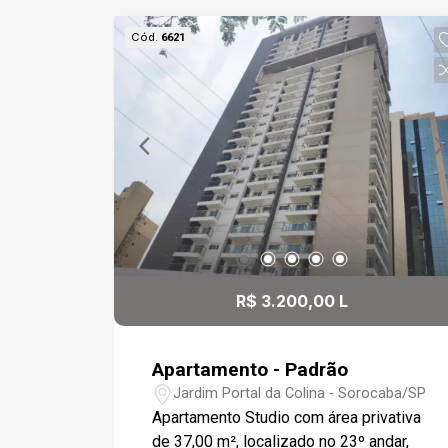
garagem e proporciona a praticidade de
Cód.
6621
um condomínio completo, que inclui
lavanderia, salão de festas, academia,
piscina, estacionamento para visitantes,
mercadinho e portaria.
R$ 3.200,00 L
Apartamento - Padrão
Jardim Portal da Colina - Sorocaba/SP
Apartamento Studio com área privativa
de 37,00 m², localizado no 23º andar,