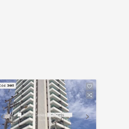
Cód.
3441