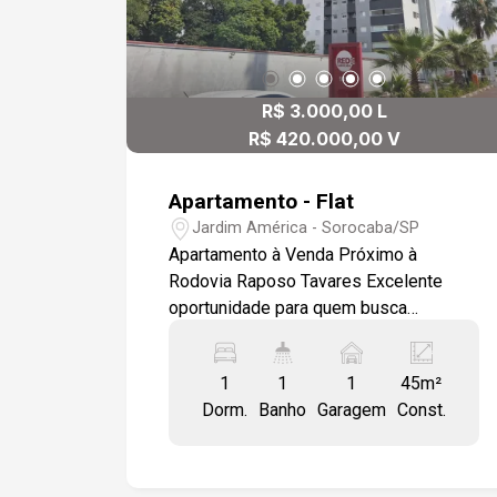
R$ 3.000,00 L
R$ 420.000,00 V
Apartamento - Flat
Jardim América - Sorocaba/SP
Apartamento à Venda Próximo à
Rodovia Raposo Tavares Excelente
oportunidade para quem busca
proximidade com comércios,
restaurantes, escolas e principais
1
1
1
45m²
avenidas da cidade. Este apartamento
Dorm.
Banho
Garagem
Const.
oferece 44,8 m² de ambientes
integrados, com cozinha, área de
serviço e uma varanda com uma linda
vista. O imóvel conta com 1 vaga de