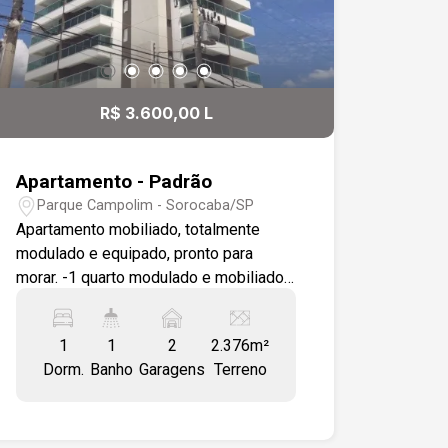
R$ 3.600,00 L
Apartamento - Padrão
Parque Campolim - Sorocaba/SP
Apartamento mobiliado, totalmente
modulado e equipado, pronto para
morar. -1 quarto modulado e mobiliado -
Sala integrada à cozinha -Varanda -
Cozinha modulada e equipada -
1
1
2
2.376m²
Banheiro com box em vidro e gabinete -
Dorm.
Banho
Garagens
Terreno
Piso em porcelanato -Ar-condicionado
-2 vagas de garagem cobertas
Excelente opção para quem busca
praticidade, conforto e um imóvel