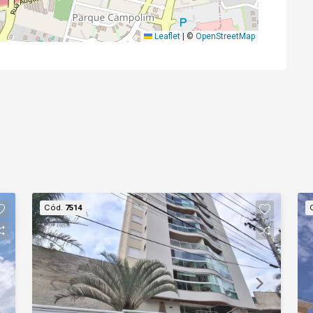
Leaflet
|
©
OpenStreetMap
Cód.
7514