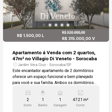
R$ 320.000,00
R$ 1.500,00 L
R$ 315.000,00 V
Apartamento á Venda com 2 quartos,
47m² no Villagio Di Veneto - Sorocaba
Jardim Vera Cruz - Sorocaba/SP
Este encantador apartamento de 2 dormitórios
oferece um espaço funcional e bem planejado
para você e sua família. Ambos os dormitórios
estão equipados com armários, sendo que um
deles possui uma beliche infantil, ideal para
2
1
1
47.21 m²
acomodar as crianças. A sala de estar é
Dorm.
Banho
Garagem
Const.
acolhedora e perfeita para momentos de lazer e