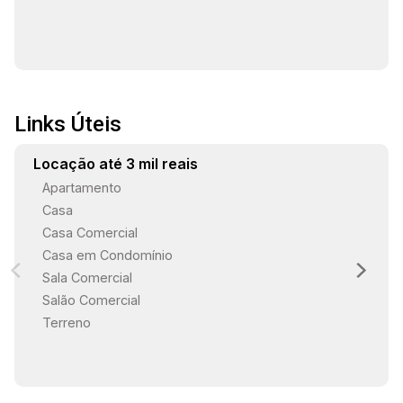
Não perca a oportunidade de viver em um
apartamento que combina praticidade, conforto e
uma localização privilegiada. Entre em contato
para mais informações e agende uma visita!
Links Úteis
Locação até 3 mil reais
Apartamento
Casa
Casa Comercial
Casa em Condomínio
Sala Comercial
Salão Comercial
Terreno