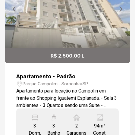
16:30
Aug/Sat
09
17:00
Aug/Sun
10
17:30
R$ 2.500,00 L
Aug/Mon
Apartamento - Padrão
18:00
Parque Campolim - Sorocaba/SP
Apartamento para locação no Campolin em
frente ao Shopping Iguatemi Esplanada. - Sala 3
ambientes - 3 Quartos sendo uma Suite -
18:30
Varanda - Cozinha com armários - Banheiro de
serviço - 2 Vagas de garagem cobertas - Salão
3
3
2
94m²
de festas no condomínio - Portaria 24 horas
Dorm.
Banho
Garagens
Const.