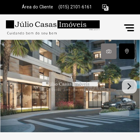
Área do Cliente
|
(015) 2101-6161