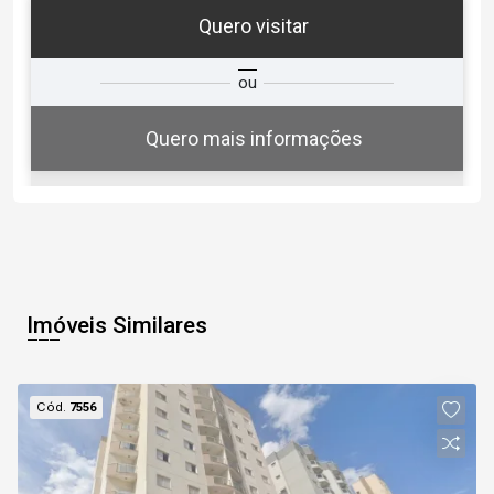
Quero visitar
ta
Qual o melhor dia e horário para
ou
você?
Quero mais informações
06
15:30
Aug/Thu
Imóveis Similares
07
16:00
Cód.
7556
Aug/Fri
08
Continuar