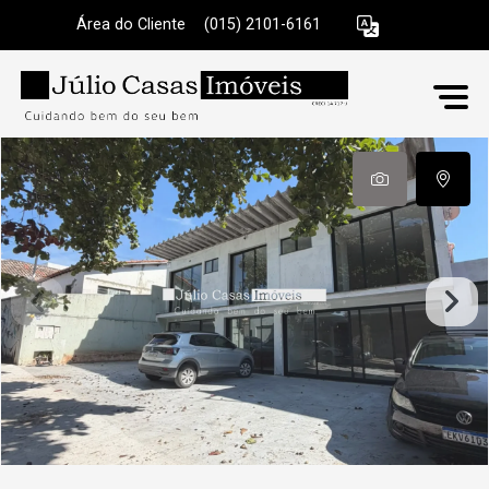
Área do Cliente
|
(015) 2101-6161