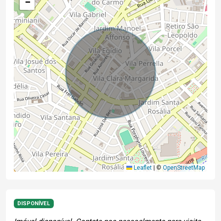
−
Leaflet
|
©
OpenStreetMap
DISPONÍVEL