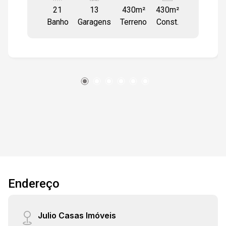
21
13
430m²
430m²
CORPORATIVO possui piso de porcelanato, ar-
Banho
Garagens
Terreno
Const.
condicionado split instalado em todas as salas,
escrivaninhas, mesas, cadeiras, armários,
pintura nova, e com vista linda para a Av. Antônio
Carlos Comitre e Shopping Iguatemi.
Endereço
Julio Casas Imóveis