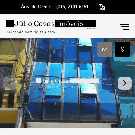
Área do Cliente
|
(015) 2101-6161