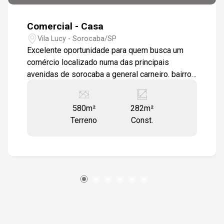
Comercial - Casa
Vila Lucy - Sorocaba/SP
Excelente oportunidade para quem busca um
comércio localizado numa das principais
avenidas de sorocaba a general carneiro. bairro
com completa infraestrutura, próximo a bancos,
farmácias, padarias dentre outros. imóvel
580m²
282m²
constituído por 4 matrículas entretanto a venda
Terreno
Const.
só poderá ser feita no total.