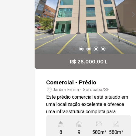
R$ 28.000,00 L
Comercial - Prédio
Jardim Emília - Sorocaba/SP
Este prédio comercial está situado em
uma localização excelente e oferece
uma infraestrutura completa para
atender a diversas necessidades
empresariais. Com estacionamento
8
9
580m²
580m²
para aproximadamente 9 veículos e 2