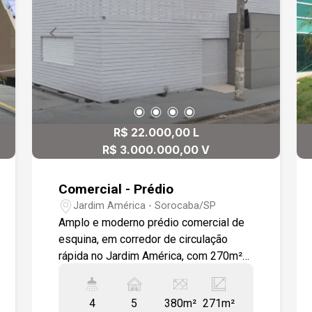
R$ 22.000,00 L
R$ 3.000.000,00 V
Comercial - Prédio
Jardim América - Sorocaba/SP
Amplo e moderno prédio comercial de
esquina, em corredor de circulação
rápida no Jardim América, com 270m²
de área construída num total 380m². O
imóvel possuí: No piso inferior: uma
4
5
380m²
271m²
bela recepção, salão em L, com dois