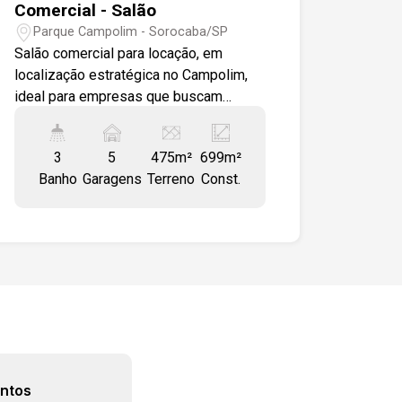
Comercial - Salão
Parque Campolim - Sorocaba/SP
Salão comercial para locação, em
localização estratégica no Campolim,
ideal para empresas que buscam
visibilidade e fácil acesso. O imóvel
conta com: -Salão amplo no térreo -
3
5
475m²
699m²
Salão no piso superior com a mesma
Banho
Garagens
Terreno
Const.
dimensão do térreo -Pé-direito de 4
metros -Escritório com banheiro
privativo -Copa e cozinha -Lavanderia
-4 banheiros Diferenciais: -Ambientes
amplos e versáteis -Excelente
visibilidade -Imóvel de frente para a
Rodovia Raposo Tavares -Rua com
grande fluxo de veículos Localização: -
De frente para a Rodovia Raposo
Tavares -A 5 minutos do Shopping
ntos
Iguatemi Esplanada