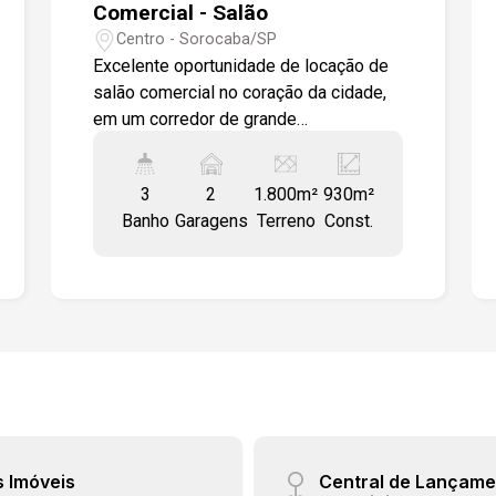
Comercial - Salão
Centro - Sorocaba/SP
Excelente oportunidade de locação de
salão comercial no coração da cidade,
em um corredor de grande
movimentação de veículos, ideal para
quem busca visibilidade e fácil acesso.
3
2
1.800m²
930m²
A localização estratégica oferece
Banho
Garagens
Terreno
Const.
proximidade a diversos comércios,
facilitando o dia a dia de clientes e
funcionários. O imóvel possui vão livre,
proporcionando flexibilidade para a
personalização do espaço, e um pé
direito diferenciado, que contribui para
uma atmosfera ampla e agradável.
Dispõe de três banheiros, sendo um
deles adaptado para pessoas com
deficiência, demonstrando atenção à
s Imóveis
Central de Lançame
acessibilidade. O acesso é facilitado