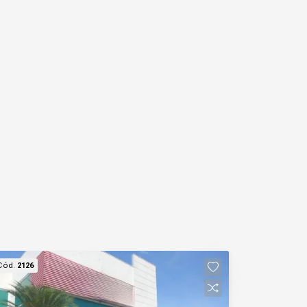
18:00
18:30
19:00
Cód.
2126