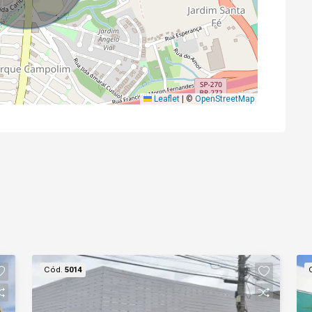
Leaflet
|
©
OpenStreetMap
Cód.
5014