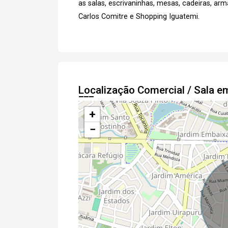
as salas, escrivaninhas, mesas, cadeiras, arm
Carlos Comitre e Shopping Iguatemi.
e
Termos
Concordo com os
Privacidade
Localização Comercial / Sala 
+
Finalizar Cadastro
−