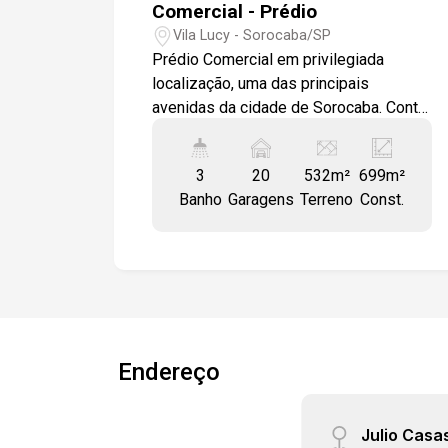
Comercial - Prédio
que buscam um imóvel pronto para
Vila Lucy - Sorocaba/SP
operações comerciais, com todas as
Prédio Comercial em privilegiada
comodidades necessárias para
localização, uma das principais
funcionar com eficiência e conforto.
avenidas da cidade de Sorocaba. Conta
Gostaria de saber mais informações ou
com 700 m² de área construída,
agendar uma visita?
excelente acabamento, todo com piso
3
20
532m²
699m²
em porcelanato, possui mezanino, 03
Banho
Garagens
Terreno
Const.
WC (feminino e masculino) e ainda um
amplo estacionamento para 14 veículos
em seu subsolo e mais 04 vagas para
carro em frente ao prédio. Perfeito para
Bancos, Petshop, Farmácias e Lojas em
geral.
Endereço
Julio Casa