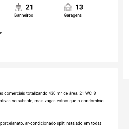
21
13
Banheiros
Garagens
Realize o login
Confirmar dados d
²
visit
07/08/2026
14h30
 comerciais totalizando 430 m² de área, 21 WC, 8
Login
tativas no subsolo, mais vagas extras que o condomínio
Esqueci minha senha
No Imóvel
stre-se
rcelanato, ar-condicionado split instalado em todas