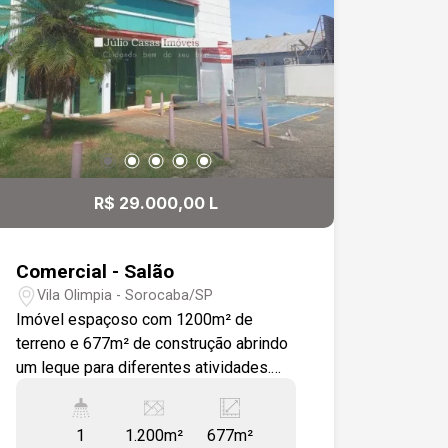
R$ 29.000,00 L
Comercial - Salão
Vila Olimpia - Sorocaba/SP
Imóvel espaçoso com 1200m² de
terreno e 677m² de construção abrindo
um leque para diferentes atividades.
São dois pavimentos e o subsolo. No
térreo tem um salão principal com uma
1
1.200m²
677m²
divisória de vidro que pode ser