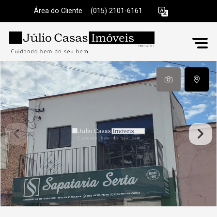
Área do Cliente
|
(015) 2101-6161