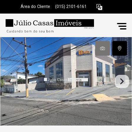
Área do Cliente
|
(015) 2101-6161