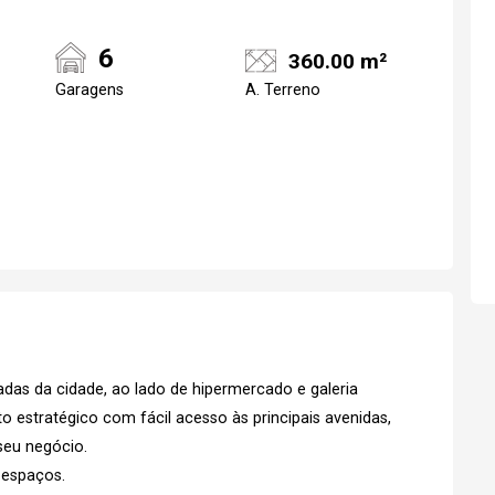
6
360.00 m²
Garagens
A. Terreno
Realize o login
Confirmar dados d
visit
07/08/2026
19h00
Login
das da cidade, ao lado de hipermercado e galeria
 estratégico com fácil acesso às principais avenidas,
Esqueci minha senha
No Imóvel
 seu negócio.
stre-se
 espaços.