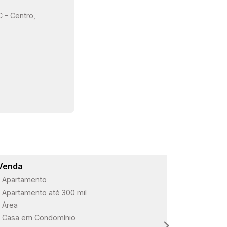
C - Centro,
Venda
Lançame
Apartamento
ARBO Paul
Apartamento até 300 mil
Loteament
Área
Loteament
Casa em Condomínio
Loteament