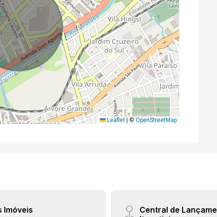
Leaflet
|
©
OpenStreetMap
s Imóveis
Central de Lançame