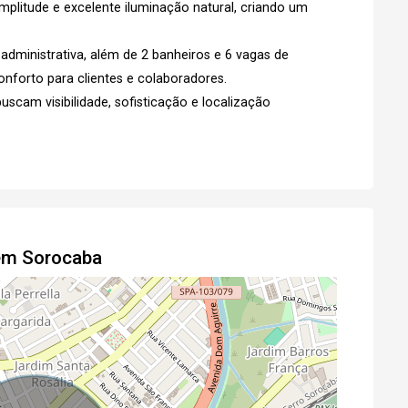
mplitude e excelente iluminação natural, criando um
Agendar Visita
Fazer Agendamento
administrativa, além de 2 banheiros e 6 vagas de
nforto para clientes e colaboradores.
scam visibilidade, sofisticação e localização
 em Sorocaba