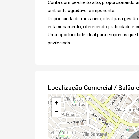
Conta com pé-direito alto, proporcionando a
ambiente agradável e imponente.
Dispõe ainda de mezanino, ideal para gestão 
estacionamento, oferecendo praticidade e co
e
Termos
Concordo com os
Uma oportunidade ideal para empresas que bu
Privacidade
privilegiada.
Finalizar Cadastro
Localização Comercial / Salão
+
−