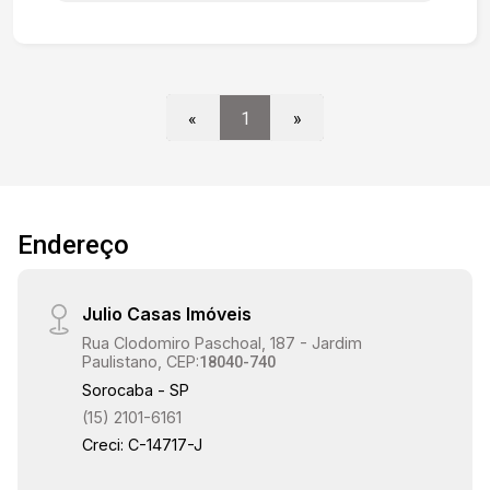
Av.Itavuvu, com alto fluxo de pessoas e veículos.
«
1
»
Endereço
Julio Casas Imóveis
Rua Clodomiro Paschoal, 187 - Jardim
Paulistano, CEP:
18040-740
Sorocaba - SP
(15) 2101-6161
Creci: C-14717-J