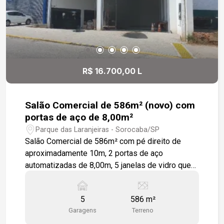
R$ 16.700,00 L
Salão Comercial de 586m² (novo) com
portas de aço de 8,00m²
Parque das Laranjeiras - Sorocaba/SP
Salão Comercial de 586m² com pé direito de
aproximadamente 10m, 2 portas de aço
automatizadas de 8,00m, 5 janelas de vidro que
proporcionam claridade, transparência, 2
banheiros. Todo em estrutura metálica (preta),
5
586 m²
com telhas sanduíche e trilhos com luzes em
Garagens
Terreno
lead. Imóvel fica em ponto positivo, ao lado da