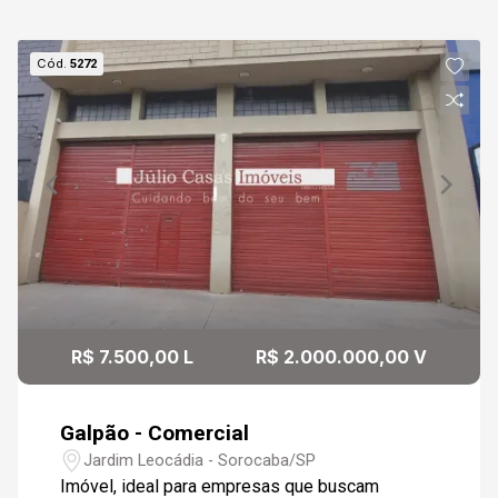
09
13:30
Cód.
5272
Aug/Sun
10
14:00
Continuar
Aug/Mon
11
14:30
Aug/Tue
12
15:00
R$ 7.500,00 L
R$ 2.000.000,00 V
Aug/Wed
Galpão - Comercial
15:30
Jardim Leocádia - Sorocaba/SP
Imóvel, ideal para empresas que buscam