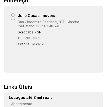
18:00
Endereço
Julio Casas Imóveis
18:30
Rua Clodomiro Paschoal, 187 - Jardim
Paulistano, CEP:
18040-740
Sorocaba - SP
(15) 2101-6161
19:00
Creci: C-14717-J
Links Úteis
Locação até 3 mil reais
Apartamento