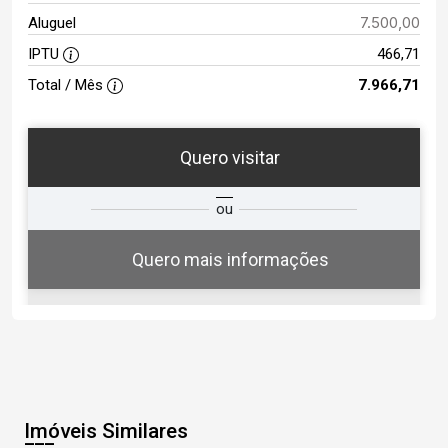
7.500,00
Aluguel
IPTU
466,71
Total / Mês
7.966,71
Quero visitar
ta
Qual o melhor dia e horário para
ou
você?
Quero mais informações
08
13:00
Aug/Sat
Imóveis Similares