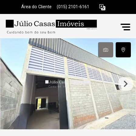
Área do Cliente
|
(015) 2101-6161