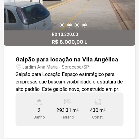
R$ 10.320,00
R$ 8.000,00 L
Galpão para locação na Vila Angélica
Jardim Ana Maria - Sorocaba/SP
Galpão para Locação Espaço estratégico para
empresas que buscam visibilidade e estrutura de
alto padrão. Este galpão novo, construído em pré-
fabricado de concreto, está situado em uma das
avenidas mais movimentadas de Sorocaba, a
2
293.31 m²
430 m²
poucos minutos do aeroporto e com acesso
Banho
Terreno
Const.
rápido à Rodovia Castelo Branco. Uma
localização privilegiada que garante praticidade e
destaque para o seu negócio. Características do