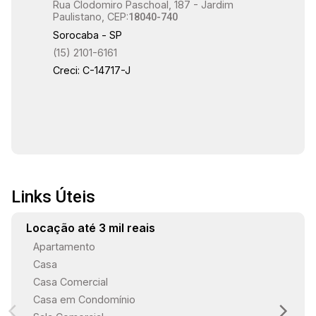
comodidade Excelente visibilidade para clientes
Rua Clodomiro Paschoal, 187 - Jardim
Paulistano, CEP:
18040-740
e parceiros Diferenciais: Localização estratégico
Sorocaba - SP
Estrutura robusta e versátil Ideal para empresas
(15) 2101-6161
que valorizam funcionalidade e excelência
Creci: C-14717-J
operacional
Links Úteis
Locação até 3 mil reais
Apartamento
Casa
Casa Comercial
Casa em Condomínio