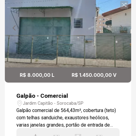
09
11:30
Continuar
Aug/Sun
10
12:00
Aug/Mon
11
12:30
R$ 8.000,00 L
R$ 1.450.000,00 V
Aug/Tue
Galpão - Comercial
13:00
Jardim Capitão - Sorocaba/SP
Galpão comercial de 564,43m², cobertura (teto)
com telhas sanduiche, exaustores heólicos,
varias janelas grandes, portão de entrada de
13:30
4,5m de altura com abertura basculante, área