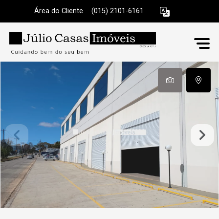
Área do Cliente
|
(015) 2101-6161