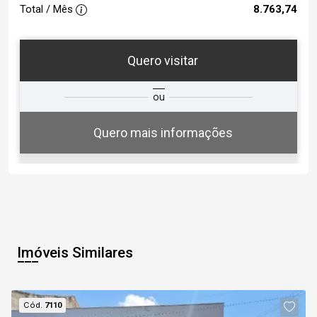
Total / Mês
8.763,74
Quero visitar
ta
Qual o melhor dia e horário para
ou
você?
Quero mais informações
07
10:30
Aug/Fri
Imóveis Similares
08
11:00
Cód.
7110
Aug/Sat