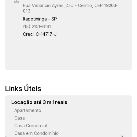
16:00
Rua Venâncio Ayres, 41C - Centro, CEP:
18200-
013
Itapetininga - SP
(15) 2101-6161
16:30
Creci: C-14717-J
17:00
Links Úteis
17:30
Locação até 3 mil reais
Apartamento
Casa
18:00
Casa Comercial
Casa em Condomínio