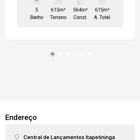
livre na frente, 2 banheiros e depósito, cozinha
5
615m²
564m²
615m²
externa e lavanderia. Escritório (casa) separado
Banho
Terreno
Const.
A. Total
de 2 andares, com acesso através de portão
14:00
separado, como também pelo galpão. Conta
com 2 dormitórios, sendo 1 suite, sala grande,
cozinha e banheiros.
14:30
15:00
15:30
Endereço
Central de Lançamentos Itapetininga