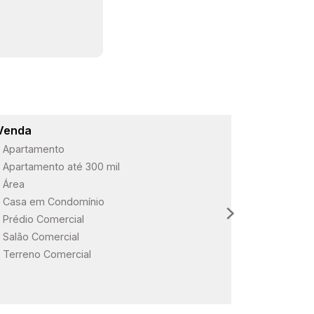
Venda
Lançame
Apartamento
ARBO Paul
Apartamento até 300 mil
Loteament
Área
Loteament
Casa em Condomínio
Loteament
Prédio Comercial
Salão Comercial
Terreno Comercial