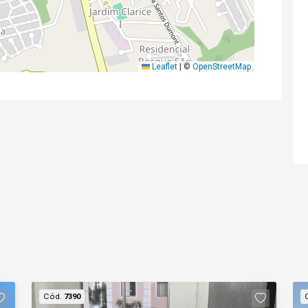
Leaflet
|
©
OpenStreetMap
Cód.
7390