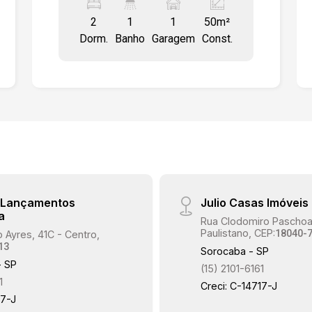
exaustor, pia em mármore preto,
2
1
1
50m²
Lavanderia com armários, gabinete,
Dorm.
Banho
Garagem
Const.
Banheiro com box de vidro, azulejado
até o teto, gabinete suspenso com
tampo de mármore, cuba sobreposta.
Condomínio com toda a infraestrutura
de Segurança, Ronda 24hrs, 2 Portarias
presenciais 24hrs, Reconhecimento
Facial, Piscina, Salão de Festa,
Quiosques, Academia, Quadra,
Mercadinho 24hrs, Feira Livre.
e Lançamentos
Julio Casas Imóveis
a
Rua Clodomiro Paschoal
Paulistano, CEP:
18040-
 Ayres, 41C - Centro,
13
Sorocaba - SP
- SP
(15) 2101-6161
1
Creci: C-14717-J
17-J