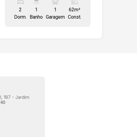
apartamento: uma TV 32`, sofá, mesa
2
1
1
62m²
com duas cadeiras, cortinas, guarda
Dorm.
Banho
Garagem
Const.
roupa e cama casal nos dois quartos,
armário embutido na cozinha e
banheiro, fogão, geladeira e máquina de
lavar roupa.
, 187 - Jardim
740