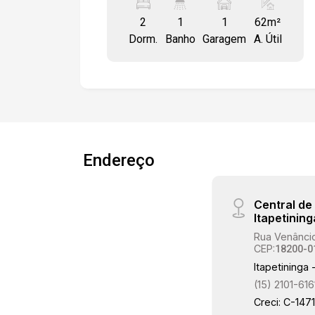
32` -Fogão -Micro-ondas -Geladeira -
2
1
1
62m²
Máquina de lavar roupas -Sofá -
Dorm.
Banho
Garagem
A. Útil
Cortinas -Armários planejados em 1
dormitório, cozinha e banheiro -Guarda-
roupas -1 cama de casal e 1 cama de
solteiro Condomínio com: -Piscina -
Salão de festas -Churrasqueira -Amplo
jardim -Portaria 24 horas -Circuito
interno de TV -Cerca elétrica Entre em
Endereço
contato para mais informações ou
agende uma visita. Nossa equipe está à
disposição para apresentar todos os
Central d
detalhes do imóvel.
Itapetining
Rua Venâncio
CEP:
18200-0
Itapetininga 
(15) 2101-616
Creci: C-147