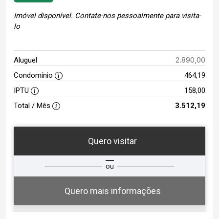
Imóvel disponível. Contate-nos pessoalmente para visita-
lo
2.890,00
Aluguel
Condomínio
464,19
IPTU
158,00
Total / Mês
3.512,19
Quero visitar
ta
Qual o melhor dia e horário para
ou
você?
Quero mais informações