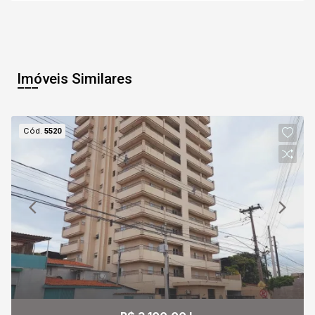
07
17:30
Aug/Fri
Imóveis Similares
08
18:00
Cód.
5520
Aug/Sat
09
18:30
Continuar
Aug/Sun
10
19:00
Aug/Mon
11