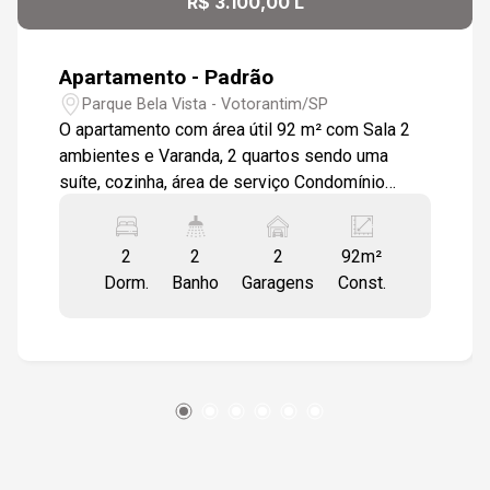
R$ 3.100,00 L
Aug/Tue
Apartamento - Padrão
Parque Bela Vista - Votorantim/SP
O apartamento com área útil 92 m² com Sala 2
ambientes e Varanda, 2 quartos sendo uma
suíte, cozinha, área de serviço Condomínio
oferece: Salão de festas Espaço Kid´s
Academia 02 vaga de garagem
2
2
2
92m²
Dorm.
Banho
Garagens
Const.