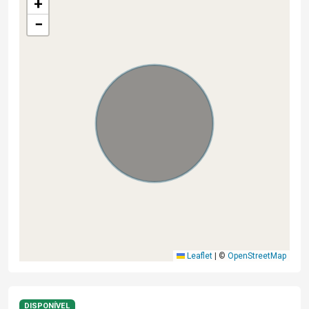
+
−
Leaflet
|
©
OpenStreetMap
DISPONÍVEL