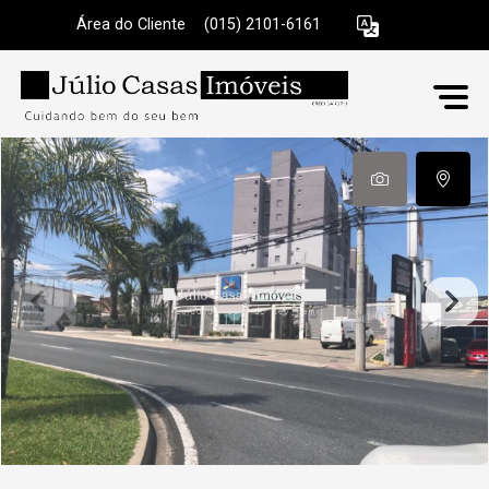
Área do Cliente
|
(015) 2101-6161