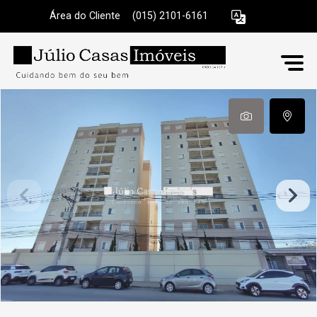
Área do Cliente
|
(015) 2101-6161