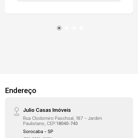
Condomínio com toda a infraestrutura de
Segurança, Ronda 24hrs, 2 Portarias presenciais
24hrs, Reconhecimento Facial, Piscina, Salão de
Festa, Quiosques, Academia, Quadra,
Mercadinho 24hrs, Feira Livre.
Endereço
Julio Casas Imóveis
Rua Clodomiro Paschoal, 187 - Jardim
Paulistano, CEP:
18040-740
Sorocaba - SP