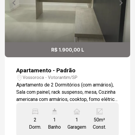
R$ 1.900,00 L
Apartamento - Padrão
Vossoroca - Votorantim/SP
Apartamento de 2 Dormitórios (com armários),
Sala com painel, rack suspenso, mesa, Cozinha
americana com armários, cooktop, forno elétrico,
exaustor, pia em mármore preto, Lavanderia com
armários, gabinete, Banheiro com box de vidro,
2
1
1
50m²
azulejado até o teto, gabinete suspenso com
Dorm.
Banho
Garagem
Const.
tampo de mármore, cuba sobreposta.