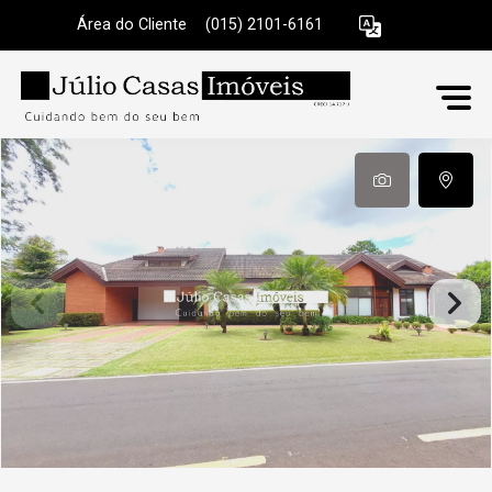
Área do Cliente
|
(015) 2101-6161