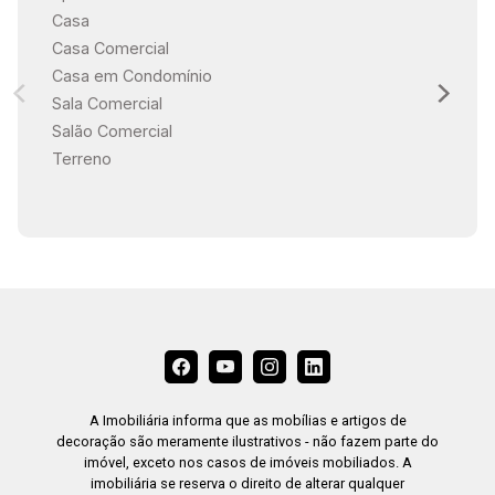
Sorocaba, a aproximadamente 1,5 km do
Casa
supermercado Confiança, a área oferece fácil
Casa Comercial
acesso a farmácias, McDonald`s, escolas e
Casa em Condomínio
berçários com as melhores avaliações, sendo
Sala Comercial
um bairro muito seguro. Este imóvel é ideal para
Salão Comercial
quem busca um lar completo, com todos os
Terreno
confortos e luxos necessários para uma vida
plena e tranquila. Estamos à disposição para te
atender. Gostaria saber mais informações deste
imóvel ou agendar uma visita?
A Imobiliária informa que as mobílias e artigos de
decoração são meramente ilustrativos - não fazem parte do
imóvel, exceto nos casos de imóveis mobiliados. A
imobiliária se reserva o direito de alterar qualquer