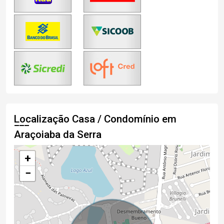
Localização Casa / Condomínio em
Araçoiaba da Serra
+
−