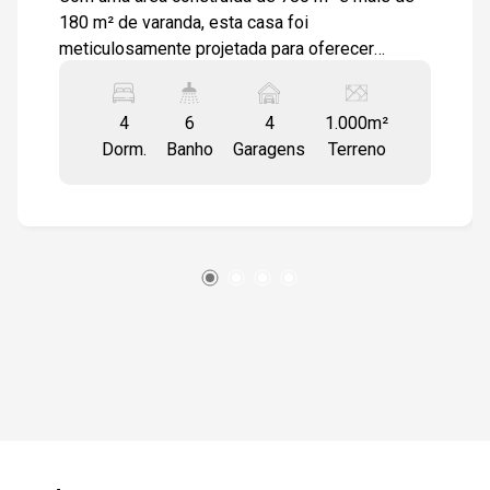
180 m² de varanda, esta casa foi
meticulosamente projetada para oferecer
conforto e sofisticação. Originalmente
construída para moradia, agora está disponível
4
6
4
1.000m²
para venda devido ao desejo dos proprietários
Dorm.
Banho
Garagens
Terreno
de um espaço menor. A casa é completa e
oferece extremo conforto, com diversos
ambientes e áreas de lazer excepcionais. O
imóvel inclui toda a mobília e móveis
modulados, como quadros, armários, mesas,
jardinagem, deck, cadeiras de jantar e ilhas,
sofás, além de eletrodomésticos fixados,
incluindo 1 geladeira e ar-condicionado em
todos os ambientes. Também estão inclusos o
sistema de som integrado, sistema de
aquecimento da piscina (elétrico e solar), e
equipamentos de academia. Não estão inclusos
itens pessoais como computadores,