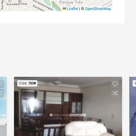
Leaflet
|
©
OpenStreetMap
Cód.
7238