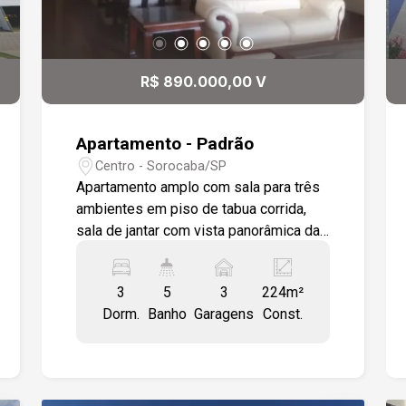
R$ 890.000,00 V
Apartamento - Padrão
Centro - Sorocaba/SP
Apartamento amplo com sala para três
ambientes em piso de tabua corrida,
sala de jantar com vista panorâmica da
cidade. Varanda com tela de proteção.
Cozinha repleta de armários com copa
3
5
3
224m²
integrada, dependências de empregada
Dorm.
Banho
Garagens
Const.
com área de serviço modulada, lavabo,
03 amplas suítes sendo a principal com
closet. o prédio conta com elegante hall
social, salão de festas, espaço
gourmet, piscina e sauna.