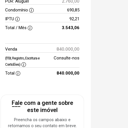
2.760,00
POR: Aluguel
Condomínio
690,85
IPTU
92,21
Total / Mês
3.543,06
840.000,00
Venda
Consulte-nos
(ITBI, Registro, Escritura e
Certidões)
Total
840.000,00
Fale com a gente sobre
este imóvel
Preencha os campos abaixo e
retornamos o seu contato em breve.