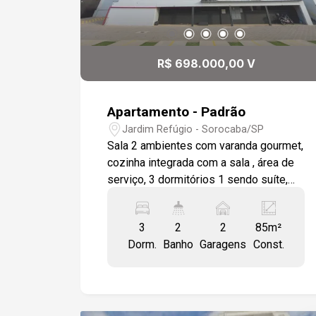
R$ 698.000,00 V
Apartamento - Padrão
Jardim Refúgio - Sorocaba/SP
Sala 2 ambientes com varanda gourmet,
cozinha integrada com a sala , área de
serviço, 3 dormitórios 1 sendo suíte,
wc social, sala, área gourmet e áreas
frias em porcelanato, revestimentos em
3
2
2
85m²
porcelanato, dormitórios em laminado
Dorm.
Banho
Garagens
Const.
de madeira, estrutura pronta para as
condicionado, 2 vagas de garagem
coberta.