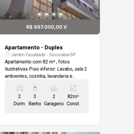
R$ 997.000,00 V
Apartamento - Duplex
Jardim Faculdade - Sorocaba/SP
Apartamento com 82 m² , fotos
ilustrativas Piso inferior: Lavabo, sala 2
ambientes, cozinha, lavanderia e
varanda gourmet. Piso superior: 02
suítes e varanda, janelas com persiana
2
3
2
82m²
integrada manual. Piso nas área
Dorm.
Banho
Garagens
Const.
molhadas e contrapiso nos outros
ambientes Infraestrutura para ar
condicionado na sala e suíte máster.
Infraestrutura para churrasqueira na
varanda gourmet. 02 vagas cobertas.