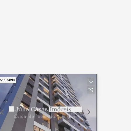
Cód.
5098