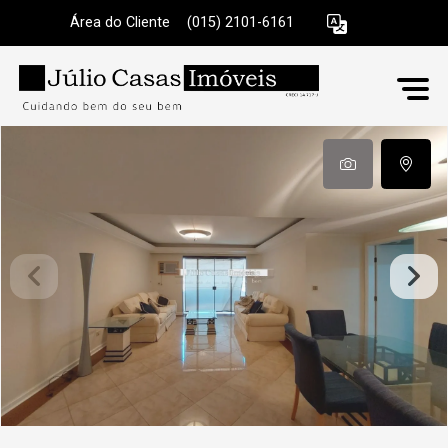
Área do Cliente
|
(015) 2101-6161