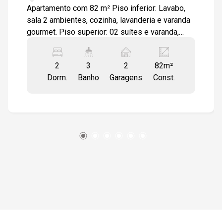
Apartamento com 82 m² Piso inferior: Lavabo,
sala 2 ambientes, cozinha, lavanderia e varanda
gourmet. Piso superior: 02 suítes e varanda,
janelas com persiana integrada manual. Piso nas
área molhadas e contrapiso nos outros
2
3
2
82m²
ambientes Infraestrutura para ar condicionado
Dorm.
Banho
Garagens
Const.
na sala e suíte máster. Infraestrutura para
churrasqueira na varanda gourmet. 02 vagas
cobertas. Lazer completo!