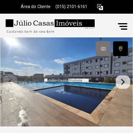
Área do Cliente
|
(015) 2101-6161