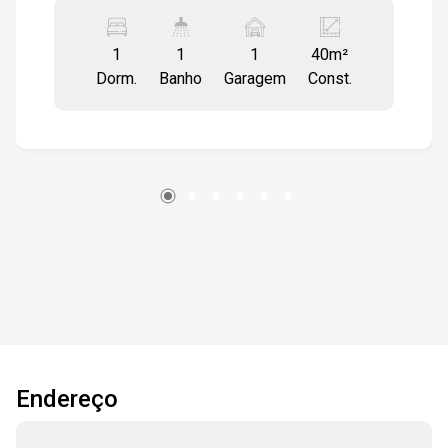
Lavanderia. Bancada e pia em granito. 01
dormitório e um banheiro com revestimento e
1
1
1
40m²
box em vidro temperado. 01 vaga de garagem
Dorm.
Banho
Garagem
Const.
descoberta.
Endereço