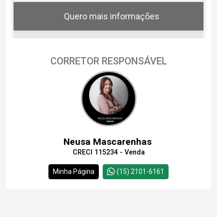
Quero mais informações
CORRETOR RESPONSÁVEL
07
11:00
Aug/Fri
08
11:30
Aug/Sat
Neusa Mascarenhas
CRECI 115234 - Venda
09
12:00
Continuar
Minha Página
(15) 2101-6161
Aug/Sun
10