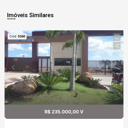
12:30
Aug/Mon
Imóveis Similares
11
13:00
Aug/Tue
Cód.
5260
13:30
14:00
14:30
R$ 235.000,00 V