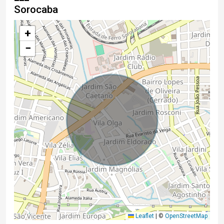
Sorocaba
+
−
Leaflet
|
©
OpenStreetMap