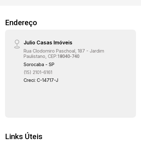
17:30
Endereço
Julio Casas Imóveis
18:00
Rua Clodomiro Paschoal, 187 - Jardim
Paulistano, CEP:
18040-740
Sorocaba - SP
(15) 2101-6161
18:30
Creci: C-14717-J
19:00
Links Úteis