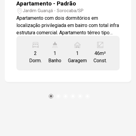
Apartamento - Padrão
15:00
Jardim Guarujá - Sorocaba/SP
Apartamento com dois dormitórios em
localização privilegiada em bairro com total infra
estrutura comercial. Apartamento térreo tipo
15:30
garden com dois dormitórios com piso todo
revestido em porcelanato 50x60cm, sala em
2
1
1
46m²
dois ambientes com luminárias em LED. Cozinha
Dorm.
Banho
Garagem
Const.
estilo americano com área de serviço integrada
16:00
com balcão em granito São Gabriel e armários
modulados. Banheiro social com box em vidro
temperado balcão em granito e gabinete
modulado. Garagem descoberta para um veículo.
16:30
17:00