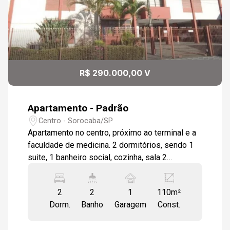
R$ 290.000,00 V
Apartamento - Padrão
Centro - Sorocaba/SP
Apartamento no centro, próximo ao terminal e a
faculdade de medicina. 2 dormitórios, sendo 1
suite, 1 banheiro social, cozinha, sala 2
ambientes, lavanderia, varanda, garagem para 1
veículo. Localizado em um bairro com uma
2
2
1
110m²
infraestrutura completa, você estará cercado por
Dorm.
Banho
Garagem
Const.
supermercados, farmácias e uma variedade de
estabelecimentos essenciais. Além disso, a