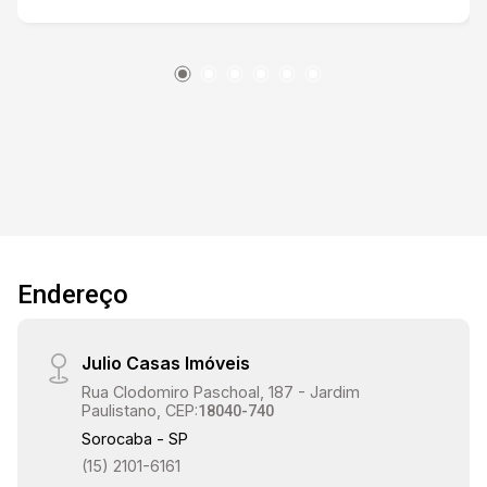
região oferece fácil acesso a importantes vias,
tornando seus deslocamentos pela cidade
muito mais rápidos e eficientes.
Endereço
Julio Casas Imóveis
Rua Clodomiro Paschoal, 187 - Jardim
Paulistano, CEP:
18040-740
Sorocaba - SP
(15) 2101-6161