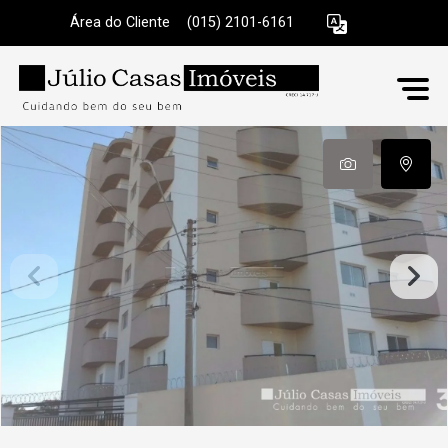
Área do Cliente
|
(015) 2101-6161