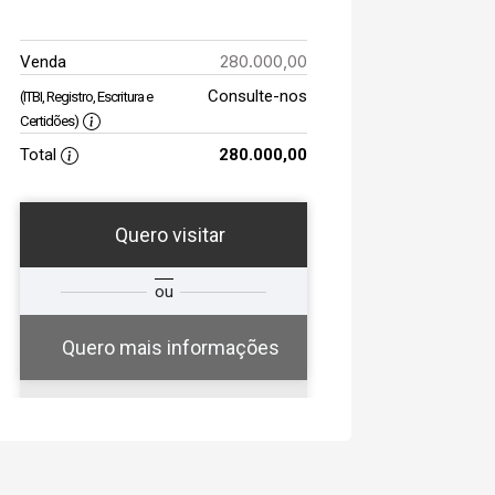
280.000,00
Venda
Consulte-nos
(ITBI, Registro, Escritura e
Certidões)
Total
280.000,00
Quero visitar
a
Qual o melhor dia e
ou
a
horário para você?
Quero mais informações
08