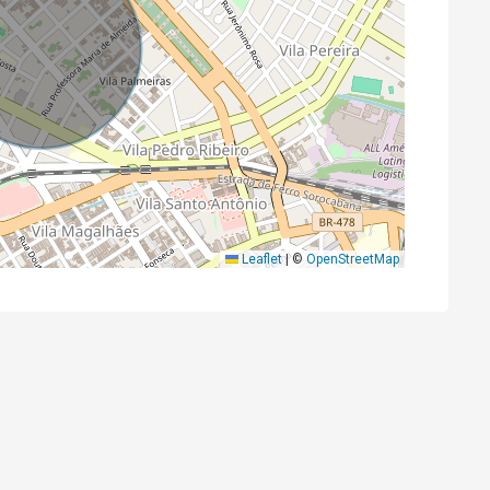
Leaflet
|
©
OpenStreetMap