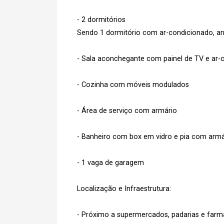
- 2 dormitórios
Sendo 1 dormitório com ar-condicionado, ar
Cada
- Sala aconchegante com painel de TV e ar-
- Cozinha com móveis modulados
- Área de serviço com armário
e
Termos
Concordo com os
Privacidade
- Banheiro com box em vidro e pia com armá
- 1 vaga de garagem
Finalizar Cadastro
Localização e Infraestrutura:
- Próximo a supermercados, padarias e farm