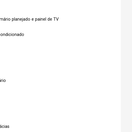
Login
mário planejado e painel de TV
Esqueci minha senha
No Imóvel
stre-se
condicionado
Agendar Visita
Fazer Agendamento
rio
ácias