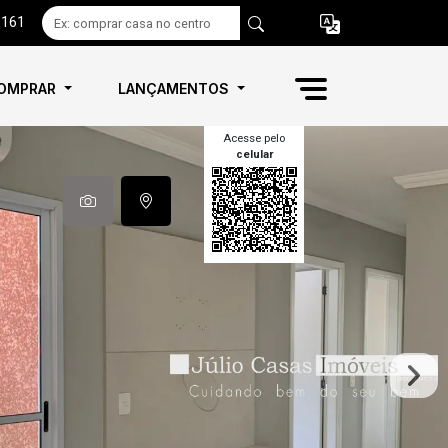
6161
OMPRAR
LANÇAMENTOS
Acesse pelo
celular