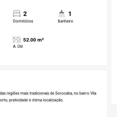
2
1
Dormitórios
Banheiro
52.00 m²
A. Útil
Realize o login
Confirmar dados d
visit
s regiões mais tradicionais de Sorocaba, no bairro Vila
08/08/2026
rto, praticidade e ótima localização.
12h30