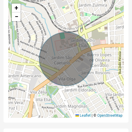
+
−
Leaflet
|
©
OpenStreetMap