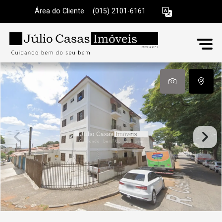
Área do Cliente
|
(015) 2101-6161