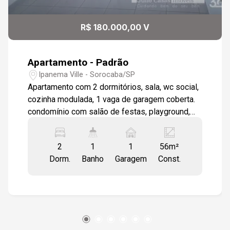
10
18:30
R$ 180.000,00 V
Aug/Mon
Apartamento - Padrão
19:00
Ipanema Ville - Sorocaba/SP
Apartamento com 2 dormitórios, sala, wc social,
cozinha modulada, 1 vaga de garagem coberta.
condomínio com salão de festas, playground,
monitoramento para câmeras e portaria
eletrônica.
2
1
1
56m²
Dorm.
Banho
Garagem
Const.