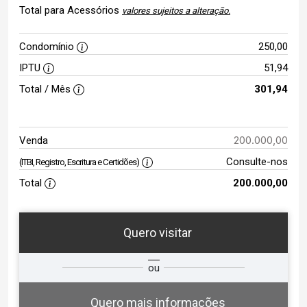
Total para Acessórios
valores sujeitos a alteração.
Condomínio
250,00
IPTU
51,94
Total / Mês
301,94
200.000,00
Venda
Consulte-nos
(ITBI, Registro, Escritura e Certidões)
Total
200.000,00
Quero visitar
ta
Qual o melhor dia e horário para
ou
você?
Quero mais informações