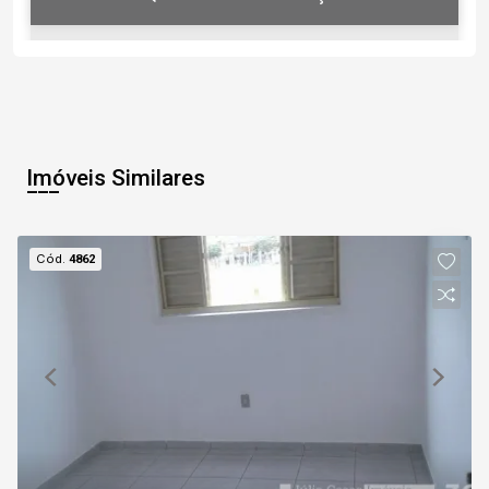
06
16:30
Aug/Thu
Imóveis Similares
07
17:00
Cód.
4862
Aug/Fri
08
17:30
Continuar
Aug/Sat
09
18:00
Aug/Sun