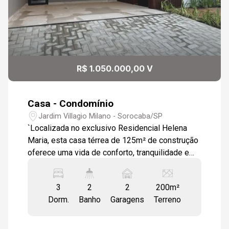
R$ 1.050.000,00 V
Casa - Condomínio
Jardim Villagio Milano - Sorocaba/SP
`Localizada no exclusivo Residencial Helena
Maria, esta casa térrea de 125m² de construção
oferece uma vida de conforto, tranquilidade e
sofisticação. Com uma fachada moderna e
elegante, a casa dispõe de três dormitórios,
3
2
2
200m²
sendo um suíte com closet, banheiro social,
Dorm.
Banho
Garagens
Terreno
área gourmet, salas com pé direito duplo,
cozinha integrada, despensa e garagem com
cobertura para dois veículos. O amplo quintal é o