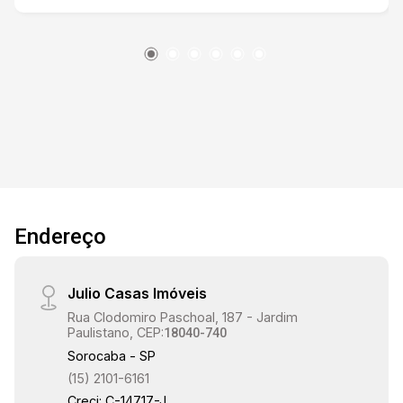
local perfeito para relaxar e desfrutar do ar livre.
Toda a casa está preparada para água quente,
torneiras monocomando, pontos de ar
condicionado nos quartos e sala, e infraestrutura
para fotovoltaica. Esta casa é uma oportunidade
única de adquirir um imóvel em uma localização
privilegiada.
Endereço
Julio Casas Imóveis
Rua Clodomiro Paschoal, 187 - Jardim
Paulistano, CEP:
18040-740
Sorocaba - SP
(15) 2101-6161
Creci: C-14717-J