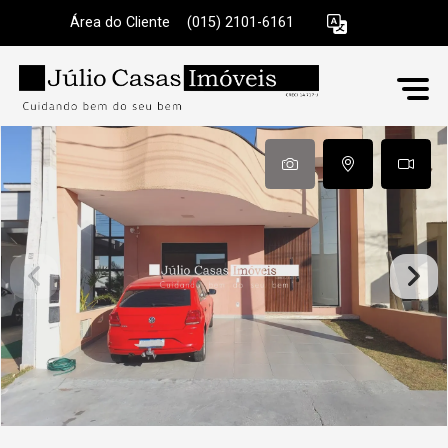
Área do Cliente
|
(015) 2101-6161