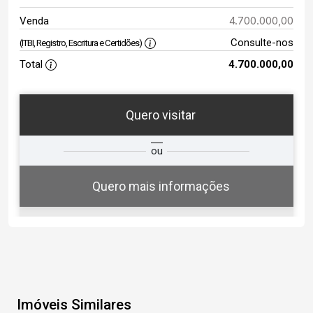
4.700.000,00
Venda
Consulte-nos
(ITBI, Registro, Escritura e Certidões)
Total
4.700.000,00
Quero visitar
ta
Qual o melhor dia e horário para
ou
você?
Quero mais informações
06
19:00
Aug/Thu
Imóveis Similares