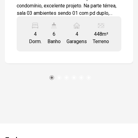
condomínio, excelente projeto. Na parte térrea,
sala 03 ambientes sendo 01 com pd duplo,
salas integradas porém bem divididas em sala
de estar, jantar e tv. Suíte completa, lavabo, a
4
6
4
448m²
sala de jantar integra ao espaço goumert, pelos
Dorm.
Banho
Garagens
Terreno
fundos e lateral esquerda no lado direito com a
cozinha. Bar montada com bancada de mesa
para refeições, despensa, área de serviço
isolada mas de fácil acesso pela cozinha. Suíte
de empregada. Acabamentos em porcelanato
bege 60x60 com papel de parede, rebaixo de
gesso com detalhes em sanca e iluminação
embutida, esquadrias de alumínio, painéis de
mof na parede, armários modulados na cozinha,
despensa e suíte de empregada. Varanda
goumert com porcelanato churrasqueira, pia de
frente para piscina com spa Na parte superior
são 03 suítes com closet e varanda, piso