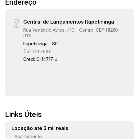
Endereço
assoalho de madeira, forro rebaixado em gesso
com detalhes, iluminação embutida, ar
condicionado, armários embutidos, sala íntima
Central de Lançamentos Itapetininga
de tv com painel de mdf na parede, banheiros
Rua Venâncio Ayres, 41C - Centro, CEP:
com box em vidro, bancadas em mármore
18200-
013
travertino, cuba de sobrepor, metais e louças
Itapetininga - SP
deca, forro rebaixado e luminárias, escada toda
(15) 2101-6161
revestida em mármore crema marfil com
Creci: C-14717-J
acabamento , fachada com telhado aparente,
vãos de vidro grande, casa recém reformada.
Links Úteis
Locação até 3 mil reais
Apartamento