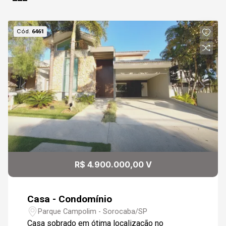
07
Cód.
6461
Aug/Fri
08
Continuar
Aug/Sat
09
Aug/Sun
10
R$ 4.900.000,00 V
Aug/Mon
Casa - Condomínio
Parque Campolim - Sorocaba/SP
Casa sobrado em ótima localização no