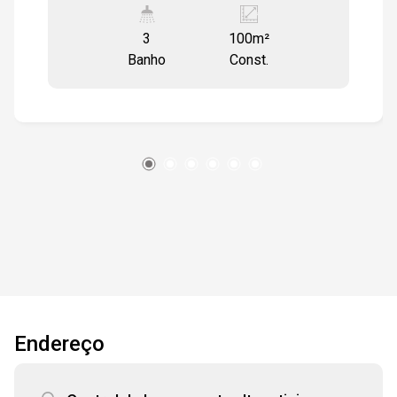
Segundo piso com uma sala ampla em piso de
3
100m²
madeira e duas janelas em Vidro, usadas como
Banho
Const.
vitrine. 1 cozinha azulejada e 1 banheiro.
Terceiro piso com 2 quartos, 1 banheiro e área
de serviço. esta todo em piso cerâmico. todos
as escadas em madeira
Endereço