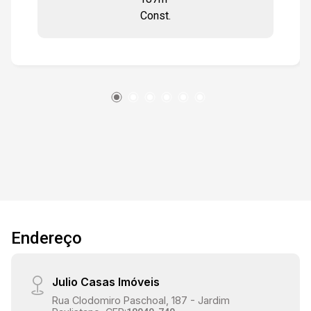
restaurante/pizzaria. Oportunidade para quem
Const.
quer montar um negócio em ponto estratégico.
Estamos à disposição para te atender. Gostaria
de saber mais informações ou agendar uma
visita?
Endereço
Julio Casas Imóveis
Rua Clodomiro Paschoal, 187 - Jardim