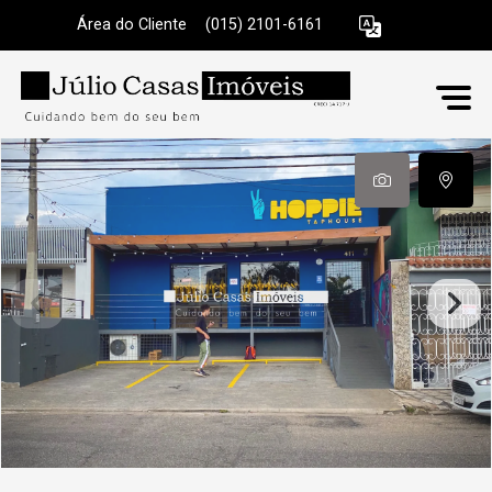
Área do Cliente
|
(015) 2101-6161