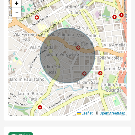
+
−
Leaflet
|
©
OpenStreetMap