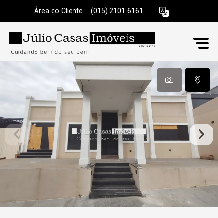
Área do Cliente
|
(015) 2101-6161