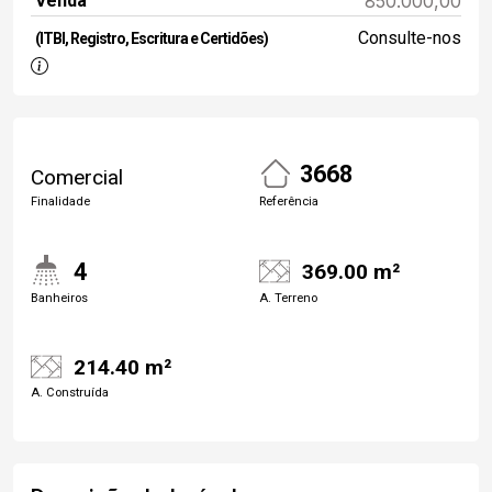
Venda
850.000,00
Consulte-nos
(ITBI, Registro, Escritura e Certidões)
3668
Comercial
Finalidade
Referência
4
369.00 m²
Banheiros
A. Terreno
214.40 m²
A. Construída