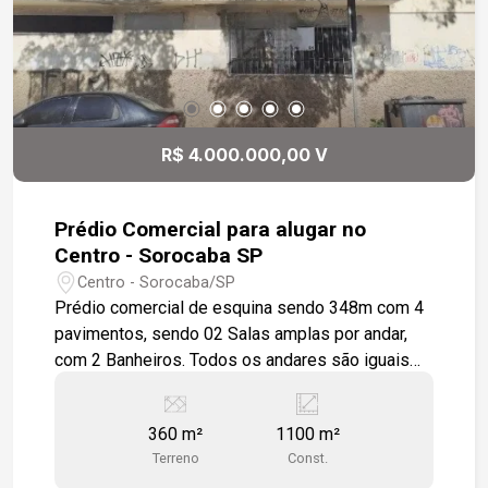
R$ 4.000.000,00 V
Prédio Comercial para alugar no
Centro - Sorocaba SP
Centro - Sorocaba/SP
Prédio comercial de esquina sendo 348m com 4
pavimentos, sendo 02 Salas amplas por andar,
com 2 Banheiros. Todos os andares são iguais
em estrutura, divisão. Janelas amplas em
Alumínio escuro, piso em porcelanato fosco
360 m²
1100 m²
escuro. Espaço pronto para instalação de
Terreno
Const.
Elevador. Escada de acesso ao andares em