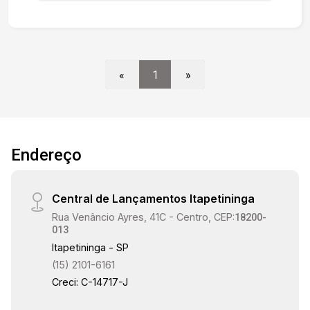
estrutura metálica com corrimão Térreo garagem
para aproximadamente 6 veículos, 2 Depósitos,
Área de Luz. Portão de acesso a garagem lateral
com portão pivotante e Porta de acesso frontal
em ferro e vidro. Prédio possui sistema de
«
1
»
alarme. Imóvel com excelente localização,
próximo a Avenida Vergueiro e ao Shopping
Sorocaba, ótimo ponto para Escolas, Clínicas,
Laboratórios, Coworking. Estamos à disposição
para te atender. Gostaria de saber mais
Endereço
informações ou agendar uma visita?
Central de Lançamentos Itapetininga
Rua Venâncio Ayres, 41C - Centro, CEP:
18200-
013
Itapetininga - SP
(15) 2101-6161
Creci: C-14717-J