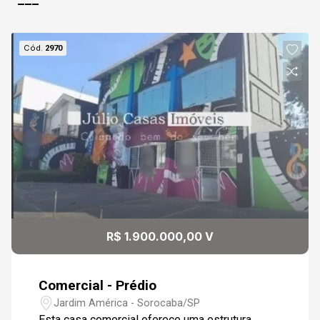
08
13:00
Cód.
2970
Aug/Sat
09
13:30
Continuar
Aug/Sun
10
14:00
Aug/Mon
11
14:30
R$ 1.900.000,00 V
Aug/Tue
Comercial - Prédio
15:00
Jardim América - Sorocaba/SP
Esta casa comercial oferece uma estrutura