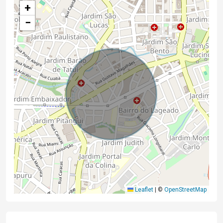
+
−
Leaflet
|
©
OpenStreetMap