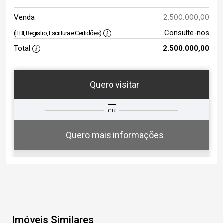
2.500.000,00
Venda
Consulte-nos
(ITBI, Registro, Escritura e Certidões)
Total
2.500.000,00
Quero visitar
ta
Qual o melhor dia e horário para
ou
você?
Quero mais informações
07
12:30
Aug/Fri
Imóveis Similares