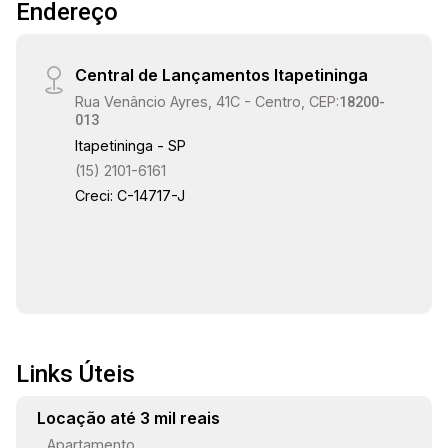
17:30
Endereço
mais informações ou agendar uma visita?
Central de Lançamentos Itapetininga
18:00
Rua Venâncio Ayres, 41C - Centro, CEP:
18200-
013
Itapetininga - SP
(15) 2101-6161
18:30
Creci: C-14717-J
19:00
Links Úteis
Locação até 3 mil reais
Apartamento