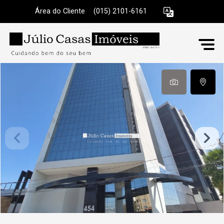
Área do Cliente
|
(015) 2101-6161