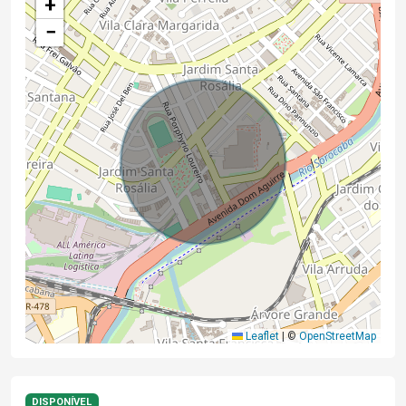
+
−
Leaflet
|
©
OpenStreetMap
DISPONÍVEL