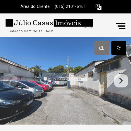
Área do Cliente
|
(015) 2101-6161