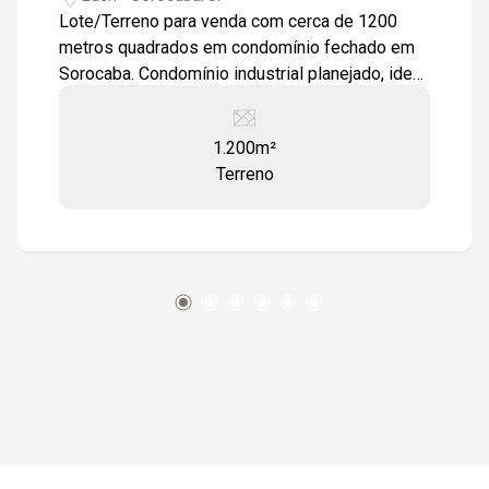
Lote/Terreno para venda com cerca de 1200
metros quadrados em condomínio fechado em
Sorocaba. Condomínio industrial planejado, ideal
para a construção de galpão industrial ou
comercial com total infra estrutura logística para
1.200m²
a chegada e saída de mercadorias. Topografia:
Terreno
plano Descrição do Bairro: Infraestrutura
completa em comércios e serviços. Descrição
do Entorno: Próximo a mercados, posto de
combustível e fácil acesso às rodovias Castelo
Branco e Raposo Tavares.