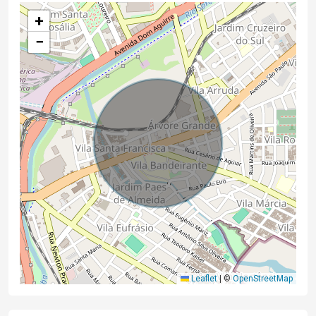
+
−
Leaflet
|
©
OpenStreetMap