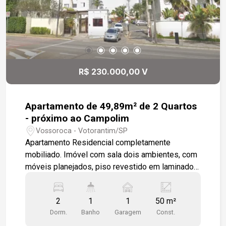
R$ 230.000,00 V
Apartamento de 49,89m² de 2 Quartos
- próximo ao Campolim
Vossoroca - Votorantim/SP
Apartamento Residencial completamente
mobiliado. Imóvel com sala dois ambientes, com
móveis planejados, piso revestido em laminado
de madeira, teto em gesso e luminárias
embutidas. Cozinha americana com piso e
2
1
1
50 m²
azulejos cerâmicos, balcão com tampo em
Dorm.
Banho
Garagem
Const.
granito com cooktop, forno embutido e armários