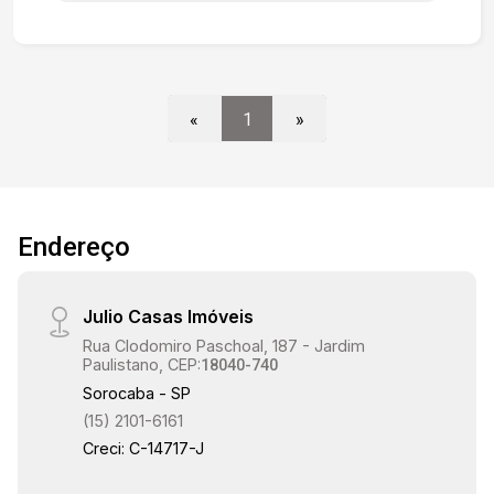
modulados, área de serviço, dois dormitórios
com armários planejados, ventilador de teto, piso
em laminado de madeira e banheiro social com
box em vidro temperado. Todas as janelas são
em alumínio, uma vaga de garagem descoberta. O
«
1
»
Condomínio possui piscina coletiva, academia,
salão de festas, quiosques, feira-livre às sextas
feiras e muita área verde. Em excelente
localização, há 5 minutos do Shopping Esplanada
e Tauste Campolim.
Endereço
Julio Casas Imóveis
Rua Clodomiro Paschoal, 187 - Jardim
Paulistano, CEP:
18040-740
Sorocaba - SP
(15) 2101-6161
Creci: C-14717-J