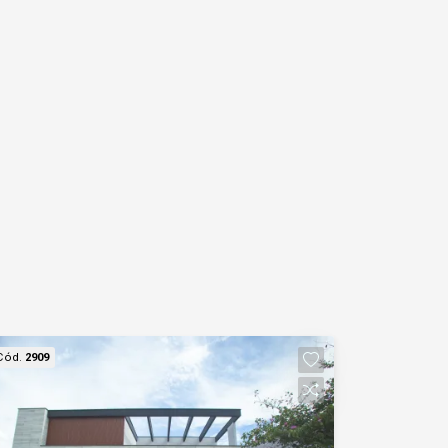
Login
Esqueci minha senha
Cadastre-se
Cód.
2909
Agendar Visita