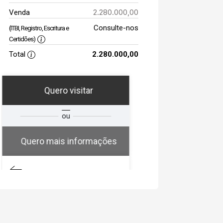
2.280.000,00
Venda
Consulte-nos
(ITBI, Registro, Escritura e
Certidões)
Total
2.280.000,00
Quero visitar
ou
Quero mais informações
Qual o melhor dia e
horário para você?