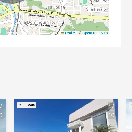
Leaflet
|
©
OpenStreetMap
Cód.
7500