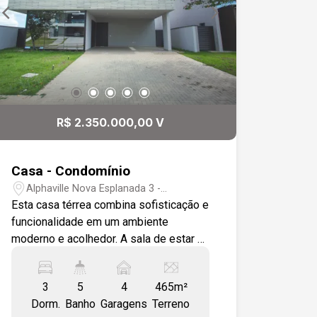
Cadastre-se
R$ 2.350.000,00 V
Casa - Condomínio
Alphaville Nova Esplanada 3 -
Votorantim/SP
Esta casa térrea combina sofisticação e
funcionalidade em um ambiente
moderno e acolhedor. A sala de estar e
jantar possui um pé direito alto,
proporcionando uma sensação de
3
5
4
465m²
amplitude e elegância. O imóvel inclui
Dorm.
Banho
Garagens
Terreno
também uma sala de TV, um escritório