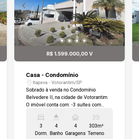
R$ 1.599.000,00 V
Casa - Condomínio
Itapeva - Votorantim/SP
Sobrado à venda no Condomínio
Belvedere II, na cidade de Votorantim.
O imóvel conta com: -3 suítes com
modulados, sendo uma Master com
Hidro; -Sala para 2 ambientes; -Sacada
3
4
4
303m²
ampla; -Espaço gourmet; -Piscina; -
Dorm.
Banho
Garagens
Terreno
Quintal; -4 vagas de garagem. O