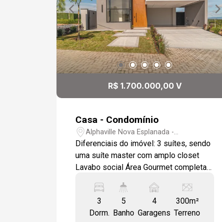
R$ 1.700.000,00 V
Casa - Condomínio
Alphaville Nova Esplanada -
Votorantim/SP
Diferenciais do imóvel: 3 suítes, sendo
uma suíte master com amplo closet
Lavabo social Área Gourmet completa
com lavabo Piscina Instalação de som
ambiente na área gourmet Aquecimento
3
5
4
300m²
solar com boiler de 500L Móveis
Dorm.
Banho
Garagens
Terreno
planejados na cozinha, área gourmet e