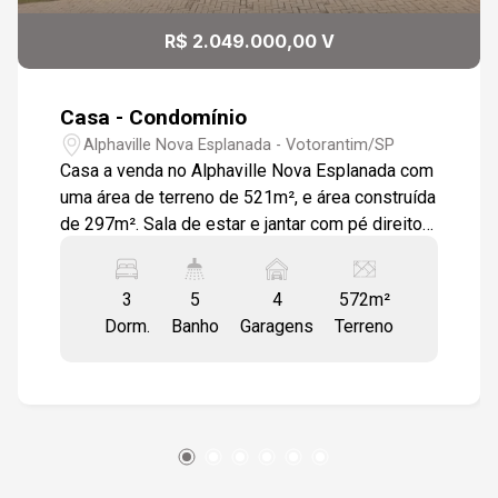
R$ 2.049.000,00 V
Casa - Condomínio
Alphaville Nova Esplanada - Votorantim/SP
Casa a venda no Alphaville Nova Esplanada com
uma área de terreno de 521m², e área construída
de 297m². Sala de estar e jantar com pé direito
alto Cozinha integrada a área gourmet e sala
Lavanderia Espaço gourmet com churrasqueira e
3
5
4
572m²
pia Quintal grande Lavabo 3 suítes amplas Casa
Dorm.
Banho
Garagens
Terreno
com ambientes arejados e ventilados, pisos e
revestimentos em porcelanato Quartos está no
contrapiso. Casa de esquina , proporcionando
privacidade. Condomínio com lazer e segurança
para toda a família, piscina adulto e infantil,
academia, salão de festas, quadra poliesportiva,
ronda , portaria 24h.