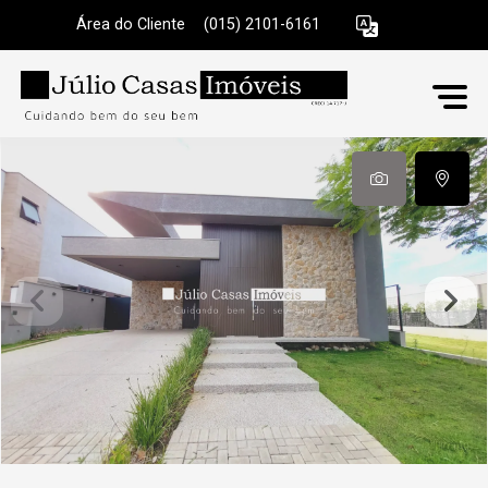
Área do Cliente
|
(015) 2101-6161