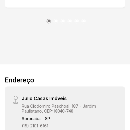
Empregada com Banheiro (ou Escritório), e
Espaço Gourmet. No piso superior possui Sala
Íntima, 03 Quartos com sacadas na fachada,
sendo dois com armários embutidos, 01
banheiro de uso comum, e 02 Suítes Master
(Banheiro e Closet integrados, e já com armários
embutidos). Ótimos detalhes de acabamentos
de alta qualidade, forro de gesso e piso em
porcelanato retificado. O Condomínio oferece
aos moradores: - Segurança 24h/dia, -
Academia, - Pista de skate, - Playground, -
Endereço
Academia ao Ar Livre, - Quiosque com
Churrasqueira, - Quadra Poliesportiva, - Quadra
de Tênis, - Quadra Society Estamos à
Julio Casas Imóveis
disposição para te atender. Gostaria de saber
Rua Clodomiro Paschoal, 187 - Jardim
mais informações ou agendar uma visita?
Paulistano, CEP:
18040-740
Sorocaba - SP
(15) 2101-6161