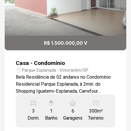
R$ 1.500.000,00 V
Casa - Condomínio
Parque Esplanada - Votorantim/SP
Bela Residência de 02 andares no Condomínio
Residencial Parque Esplanada, à 2min. do
Shopping Iguatemi-Esplanada, Carrefour
Campolim e à outros serviços em geral com
fácil acesso à Raposo Tavares. Vagas para 06
3
1
6
300m²
carros sendo 02 cobertos, Área de Lazer, Sala
Dorm.
Banho
Garagens
Terreno
de Estar e Jantar integrados, Lavabo, Cozinha
com Despensa, Lavanderia, Depósito, Quarto de