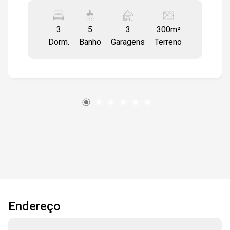
e cercado por muito verde Ampla e
aconchegante sala em dois ambientes com piso
3
5
3
300m²
revestido em porcelanato polido 60x60cm, com
Dorm.
Banho
Garagens
Terreno
teto todo rodeado por sanca e luminárias de
LED embutidas. Lavabo e porta balcão em vidro
temperado que integra a área gourmet com
churrasqueira e balcão de apoio em granito
Aracruz. Cozinha com amplo balcão em granito,
cooktop, coifa em inox e armários planejados de
marcenaria artesanal, passa pratos com a área
gourmet, separado por janela em vidro
temperado, despensa e lavandeira integradas.
Quintal com banheiro de apoio à área gourmet e
entrada de serviço lateral desde a garagem
coberta para três veículos. Três confortáveis
suítes sendo a master com closet, porta balcão
Endereço
e sacada, piso revestido em laminado de
madeira. Todas contam ainda com ar
condicionado e armários modulados de primeira