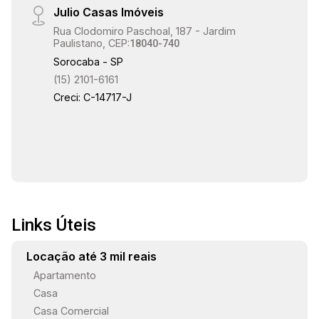
Julio Casas Imóveis
linha. Em localização privilegiada a poucos
Rua Clodomiro Paschoal, 187 - Jardim
minutos do shopping Iguatemi Esplanada e da
Paulistano, CEP:
18040-740
rodovia Raposo Tavares. Estamos à disposição
Sorocaba - SP
para te atender. Gostaria de saber mais
(15) 2101-6161
informações ou agendar uma visita?
Creci: C-14717-J
Links Úteis
Locação até 3 mil reais
Apartamento
Casa
Casa Comercial