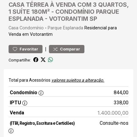
CASA TÉRREA À VENDA COM 3 QUARTOS,
1 SUÍTE 180M² - CONDOMÍNIO PARQUE
ESPLANADA - VOTORANTIM SP
Casa
Condomínio
-
Parque Esplanada
Residencial para
Venda em Votorantim
|
Favoritar
Comparar
Compartilhe:
Total para Acessórios
valores sujeitos a alteração.
Condomínio
844,00
IPTU
338,00
Venda
1.400.000,00
Consulte-nos
(ITBI, Registro, Escritura e Certidões)