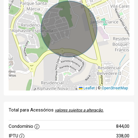
Leaflet
|
©
OpenStreetMap
Total para Acessórios
valores sujeitos a alteração.
Condomínio
844,00
IPTU
338,00