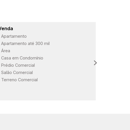
Venda
Lançame
Apartamento
ARBO Paul
Apartamento até 300 mil
Loteament
Área
Loteament
Casa em Condomínio
Loteament
Prédio Comercial
Salão Comercial
Terreno Comercial