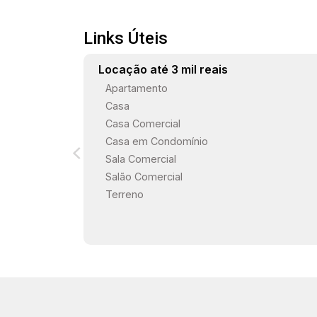
uma rampa de acessibilidade,
garantindo acesso fácil e seguro a
Links Úteis
todos. Estamos à disposição para te
atender. Gostaria de saber mais
Locação até 3 mil reais
informações ou agendar uma visita?
Apartamento
Casa
Casa Comercial
Casa em Condomínio
Sala Comercial
Salão Comercial
Terreno