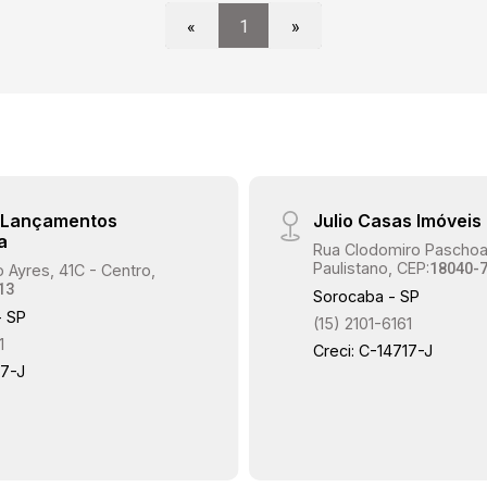
«
1
»
e Lançamentos
Julio Casas Imóveis
a
Rua Clodomiro Paschoal
Paulistano, CEP:
18040-
 Ayres, 41C - Centro,
13
Sorocaba - SP
- SP
(15) 2101-6161
1
Creci: C-14717-J
17-J