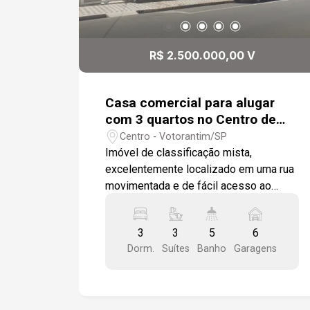
R$ 2.500.000,00 V
Casa comercial para alugar
com 3 quartos no Centro de
Votorantim
Centro - Votorantim/SP
Imóvel de classificação mista,
excelentemente localizado em uma rua
movimentada e de fácil acesso ao
centro. A casa possui 3 quartos, todos
suítes, com piso em taco. Os banheiros
3
3
5
6
apresentam piso frio, são totalmente
Dorm.
Suítes
Banho
Garagens
azulejados e equipados com box de
vidro. O escritório conta com piso em
taco e um painel grande,
proporcionando um ambiente de