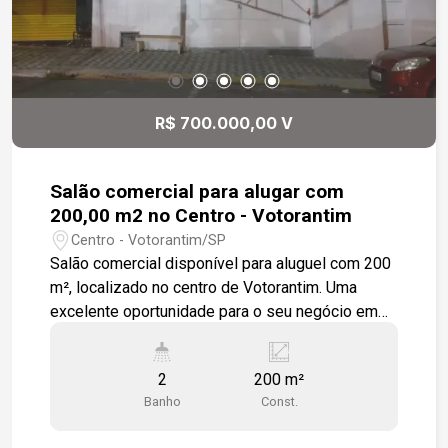
R$ 700.000,00 V
Salão comercial para alugar com
200,00 m2 no Centro - Votorantim
Centro - Votorantim/SP
Salão comercial disponível para aluguel com 200
m², localizado no centro de Votorantim. Uma
excelente oportunidade para o seu negócio em
uma área central e de fácil acesso. O centro de
Votorantim é uma região dinâmica e vibrante,
2
200 m²
conhecida por sua diversidade de comércios,
Banho
Const.
serviços e facilidades urbanas. Como coração
econômico da cidade, o centro oferece uma