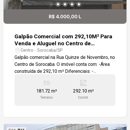
R$ 4.000,00 L
Galpão Comercial com 292,10M² Para
Venda e Aluguel no Centro de
Sorocaba/SP
Centro - Sorocaba/SP
Galpão comercial na Rua Quinze de Novembro, no
Centro de Sorocaba. O imóvel conta com: -Área
construída de 292,10 m² Diferenciais: -
Localizado em uma região movimentada, com
forte presença de lojas, agências bancárias e
181.72 m²
292.10 m²
prestadores de serviços.
Terreno
Const.
Cód.