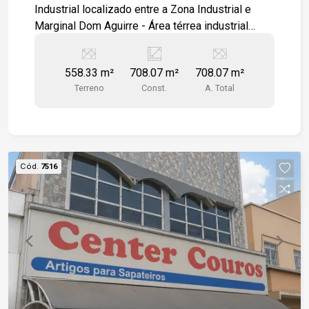
Industrial localizado entre a Zona Industrial e
Marginal Dom Aguirre - Área térrea industrial
558,33 m² - Área superior: Mezanino + escritório
com 149,74 m² - Zoneamento: ZI 1
558.33 m²
708.07 m²
708.07 m²
Terreno
Const.
A. Total
Cód.
7516