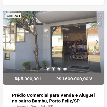
-A 3 minutos do Terminal Santo Antônio -Região
central, com fácil acesso a comércios, serviços e
principais vias da cidade.
Cód.
7534
R$ 5.000,00 L
R$ 1.600.000,00 V
Prédio Comercial para Venda e Aluguel
no bairro Bambu, Porto Feliz/SP
bambu - Porto Feliz/SP