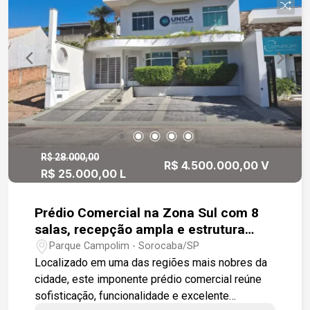
R$ 28.000,00
R$ 4.500.000,00 V
R$ 25.000,00 L
Prédio Comercial na Zona Sul com 8
salas, recepção ampla e estrutura
ideal para Clinicas Médica.
Parque Campolim - Sorocaba/SP
Localizado em uma das regiões mais nobres da
cidade, este imponente prédio comercial reúne
sofisticação, funcionalidade e excelente