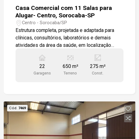
Casa Comercial com 11 Salas para
Alugar- Centro, Sorocaba-SP
Centro - Sorocaba/SP
Estrutura completa, projetada e adaptada para
clínicas, consultórios, laboratórios e demais
atividades da área da saúde, em localização
estratégica na região central da cidade.
Destaques do imóvel: -Recepção ampla com
22
650 m²
275 m²
aproximadamente 75 m²; -Sala de espera com
Garagens
Terreno
Const.
aproximadamente 20 m²; -11 salas privativas,
todas equipadas com lavatório e ar-condicionado;
-7 banheiros distribuídos pelo imóvel; -2 copas
de apoio (pavimento térreo e superior); -22 vagas
de estacionamento exclusivas para clientes e
Cód.
7469
colaboradores. O imóvel oferece infraestrutura
pronta para operação, proporcionando
praticidade, conforto e funcionalidade para
profissionais e pacientes.