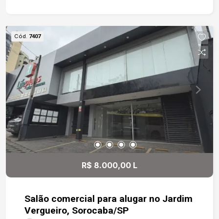
versátil e funcional -Excelente visibilidade
Localização em uma das avenidas mais
tradicionais e valorizadas de Sorocaba -Avenida
Cód.
7407
Barão de Tatuí -Fácil acesso às principais vias da
cidade -Próxima a comércios, serviços e centros
empresariais Entre em contato para mais
informações ou agende uma visita. Nossa equipe
está à disposição para apresentar todos os
detalhes do imóvel.
R$ 8.000,00 L
Salão comercial para alugar no Jardim
Vergueiro, Sorocaba/SP