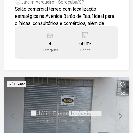
Jardim Vergueiro - Sorocaba/SP
Salão comercial térreo com localização
estratégica na Avenida Barão de Tatuí ideal para
clínicas, consultórios e comércios, além de
oferecer fácil acesso ao Campolim. -60 m² de
área total; -2 banheiros, sendo 1 PCD; -Cozinha; -
4
60 m²
Ar-condicionado; -4 vagas rotativas para clientes
Garagens
Const.
em frente ao imóvel; -Segurança com alarme e
grades de proteção. Visibilidade privilegiada:
Localizado em avenida principal, com vitrine para
centenas de pessoas todos os dias.
Cód.
7387