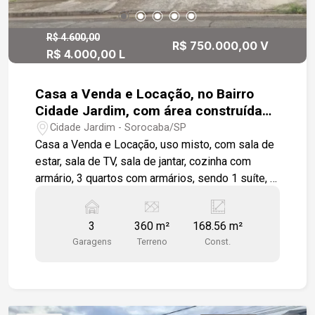
Infraestrutura - Estacionamento inferior: até 40
veículos - Vagas frontais: 08 vagas paralelas -
Potencial para segregação de fluxo (clientes x
R$ 4.600,00
R$ 750.000,00 V
R$ 4.000,00 L
operação) - Facilidade para adaptação de áreas
técnicas e operacionais - Diferenciais: -
Localização em eixo de alto fluxo e relevância
Casa a Venda e Locação, no Bairro
comercial - Versatilidade para múltiplos
Cidade Jardim, com área construída
segmentos (varejo, logística, serviços,
de 168,56 m², com 3 quartos.
Cidade Jardim - Sorocaba/SP
institucional) - Possibilidade de implantação sob
Casa a Venda e Locação, uso misto, com sala de
medida. - Estrutura moderna - Operação
estar, sala de TV, sala de jantar, cozinha com
otimizada com acessos distintos - Laje estrutural
armário, 3 quartos com armários, sendo 1 suíte, 3
suporta até 500 kg por m². - Perfis de Ocupação
banheiros, quintal amplo com edícula,3 vagas de
Sugeridos - Redes varejistas / showrooms -
garagem descoberta, portão eletrônico, próximos
Centros de distribuição urbana - Clínicas,
3
360 m²
168.56 m²
a escolas e mercados.
laboratórios ou centros educacionais -
Garagens
Terreno
Const.
Escritórios corporativos e operações híbridas