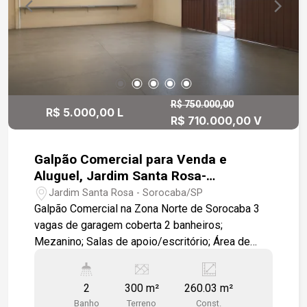
R$ 750.000,00
R$ 5.000,00 L
R$ 710.000,00 V
Galpão Comercial para Venda e
Aluguel, Jardim Santa Rosa-
Sorocaba- SP
Jardim Santa Rosa - Sorocaba/SP
Galpão Comercial na Zona Norte de Sorocaba 3
vagas de garagem coberta 2 banheiros;
Mezanino; Salas de apoio/escritório; Área de
serviço; Espaço com prateleiras para
armazenamento de materiais e equipamentos.
2
300 m²
260.03 m²
Localização: 3 minutos da Av. Ipanema; 12
Banho
Terreno
Const.