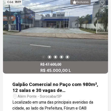
Cód.
7377
Exclusivo
R$ 47.600,00
R$ 45.000,00 L
Galpão Comercial no Paço com 980m²,
12 salas e 30 vagas de
estacionamento
Além Ponte - Sorocaba/SP
Localizado em uma das principais avenidas da
cidade, ao lado da Prefeitura, Fórum e OAB