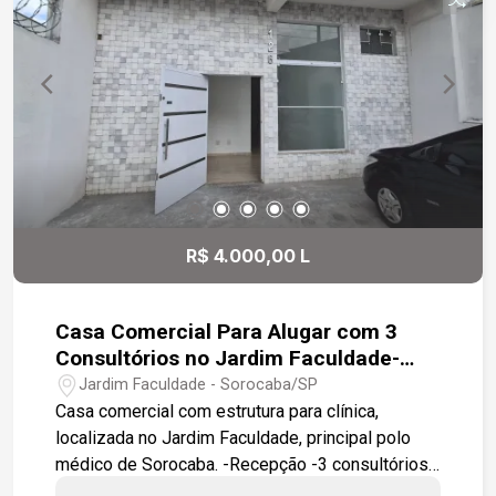
R$ 4.000,00 L
Casa Comercial Para Alugar com 3
Consultórios no Jardim Faculdade-
Sorocaba/SP
Jardim Faculdade - Sorocaba/SP
Casa comercial com estrutura para clínica,
localizada no Jardim Faculdade, principal polo
médico de Sorocaba. -Recepção -3 consultórios
com lavatório -3 banheiros -Ar-condicionado