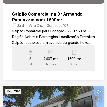
Galpão Comercial na Dr Armando
Panunzzio com 1600m²
Jardim Vera Cruz - Sorocaba/SP
Galpão Comercial para Locação - 2.607,60 m² -
Região Nobre e Estratégica Localização Premium
Galpão localizado em avenida de grande fluxo,
com fácil acesso e alta visibilidade. Referências
importantes na mesma via: Faculdade
2
2607 m²
1600 m²
Anhanguera, McDonald`s e Supermercado
Banho
Terreno
Const.
Confiança. Ideal para empresas que precisam de
logística rápida e presença comercial forte. O
Imóvel - Área total do terreno: 2.607,60 m²
demarcada e murada - Estrutura: 2 galpões com
pé-direito alto, estrutura metálica e telhado amplo
Cód.
7488
- Piso: Ambientes com piso cerâmico e
cimentado, prontos para adaptar ao seu negócio -
Interno: Amplo salão livre, sem colunas centrais,