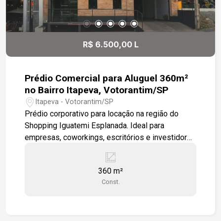
R$ 6.500,00 L
Prédio Comercial para Aluguel 360m²
no Bairro Itapeva, Votorantim/SP
Itapeva - Votorantim/SP
Prédio corporativo para locação na região do
Shopping Iguatemi Esplanada. Ideal para
empresas, coworkings, escritórios e investidores
que buscam uma localização estratégica. -360 m²
de área (1º andar) -Salão amplo -6 salas
360 m²
privativas -Cozinha -Copa -Banheiros Pronto para
Const.
uso Permissão contratual para sublocação
Localização: -Em frente aos condomínios Aldeia
da Mata e Bellevue -Próximo aos residenciais
Alphaville -A 9 minutos do Shopping Iguatemi