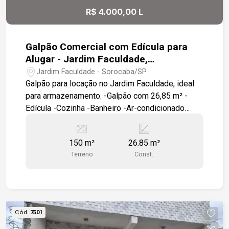
serviços e transporte público, agregando
R$ 4.000,00 L
conveniência para clientes e colaboradores.
Agende uma visita e conheça de perto o
potencial deste imóvel para o seu negócio.
Galpão Comercial com Edícula para
Alugar - Jardim Faculdade,
Sorocaba/SP
Jardim Faculdade - Sorocaba/SP
Galpão para locação no Jardim Faculdade, ideal
para armazenamento. -Galpão com 26,85 m² -
Edícula -Cozinha -Banheiro -Ar-condicionado
Diferenciais: Imóvel ideal para armazenamento,
estoque e apoio operacional, contando com
150 m²
26.85 m²
edícula que oferece praticidade para diversas
Terreno
Const.
atividades comerciais. Próximo a: GPACI -cerca
de 8 minutos BOS (Banco de Olhos de Sorocaba)
-cerca de 11 minutos Faculdade de Medicina
PUC-SP Hospital Evangélico de Sorocaba
Cód.
7501