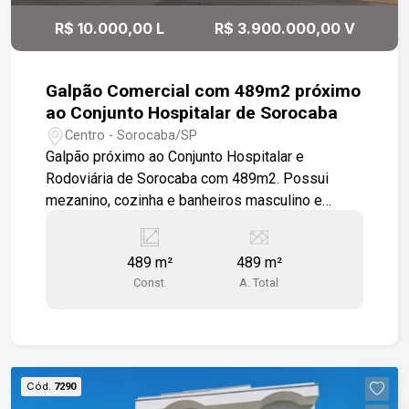
excelente distribuição interna, ideal para
R$ 10.000,00 L
R$ 3.900.000,00 V
empresas que buscam estrutura completa e
localização estratégica.
Galpão Comercial com 489m2 próximo
ao Conjunto Hospitalar de Sorocaba
Centro - Sorocaba/SP
Galpão próximo ao Conjunto Hospitalar e
Rodoviária de Sorocaba com 489m2. Possui
mezanino, cozinha e banheiros masculino e
feminino. Com amplo salão pode ser usado para
inúmeras atividades, inclusive voltadas a suporte
489 m²
489 m²
e armazenagem de suplementos médicos.
Const.
A. Total
Cód.
7290