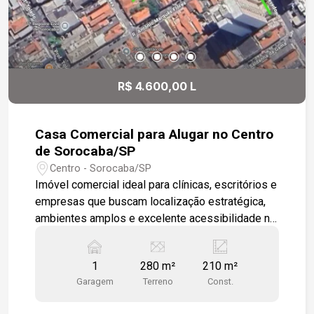
R$ 4.600,00 L
Casa Comercial para Alugar no Centro
de Sorocaba/SP
Centro - Sorocaba/SP
Imóvel comercial ideal para clínicas, escritórios e
empresas que buscam localização estratégica,
ambientes amplos e excelente acessibilidade na
região central da cidade. -11 salas amplas -3
banheiros -Cozinha -Garagem para 1 veículo -210
1
280 m²
210 m²
m² de área construída Diferenciais: -Imóvel
Garagem
Terreno
Const.
reformado -Piso e revestimentos novos
Localização: -A 3 minutos do Sorocaba Shopping