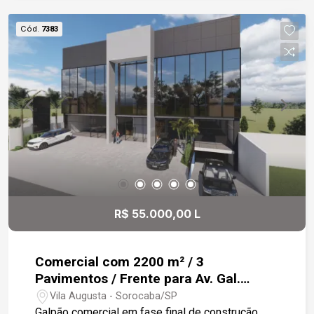
Cód.
7383
R$ 55.000,00 L
Comercial com 2200 m² / 3
Pavimentos / Frente para Av. Gal.
Carneiro e Acesso também pela rua
Vila Augusta - Sorocaba/SP
Paralela de Menor Fluxo
Galpão comercial em fase final de construção,