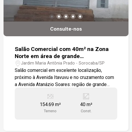
Consulte-nos
Salão Comercial com 40m² na Zona
Norte em área de grande
concentração Comercial.
Jardim Maria Antônia Prado - Sorocaba/SP
Salão comercial em excelente localização,
próximo à Avenida Itavuvu e no cruzamento com
a Avenida Atanázio Soares: região de grande
fluxo e visibilidade. O imóvel encontra-se
totalmente revestido, conta com porta de enrolar
154.69 m²
40 m²
e piso cerâmico, oferecendo praticidade e pronto
Terreno
Const.
uso para diversos tipos de negócio.