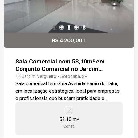
R$ 4.200,00 L
Sala Comercial com 53,10m² em
Conjunto Comercial no Jardim
Vergueiro, Sorocaba/SP
Jardim Vergueiro - Sorocaba/SP
Sala comercial térrea na Avenida Barão de Tatuí,
em localização estratégica, ideal para empresas
e profissionais que buscam praticidade e
visibilidade. -53,10 m² de área -Sala ampla -
Depósito privativo -Cozinha de apoio -Ar-
53.10 m²
condicionado -Banheiros masculino e feminino -5
Const.
vagas de estacionamento para clientes
Diferenciais: -Recepção decorada -Ambiente