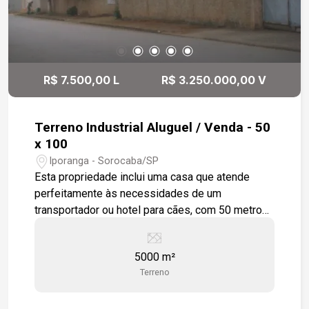
R$ 7.500,00 L
R$ 3.250.000,00 V
Terreno Industrial Aluguel / Venda - 50
x 100
Iporanga - Sorocaba/SP
Esta propriedade inclui uma casa que atende
perfeitamente às necessidades de um
transportador ou hotel para cães, com 50 metros
de frente Casa Principal: Uma residência
espaçosa e bem estruturada, ideal para uso
5000 m²
residencial ou adaptável para negócios como
Terreno
transporte de carga ou hospedagem de animais.
Localização Estratégica: Situada em uma área