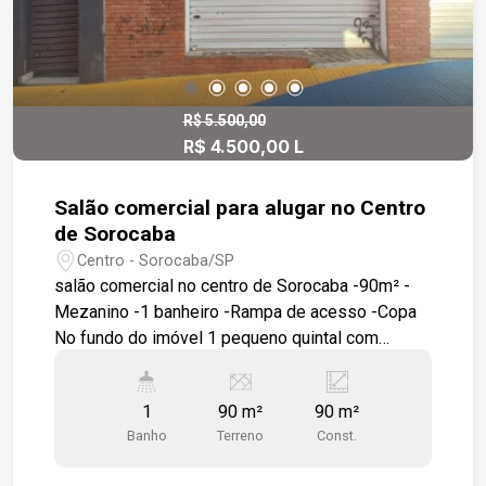
R$ 5.500,00
R$ 4.500,00 L
Salão comercial para alugar no Centro
de Sorocaba
Centro - Sorocaba/SP
salão comercial no centro de Sorocaba -90m² -
Mezanino -1 banheiro -Rampa de acesso -Copa
No fundo do imóvel 1 pequeno quintal com
tanque instalado. Localização: - a 5 minutos da
praça do canhão - a 11 minutos do Terminal Santo
1
90 m²
90 m²
Antônio
Banho
Terreno
Const.