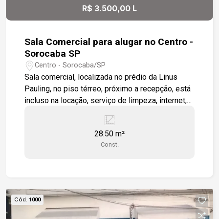
R$ 3.500,00 L
Sala Comercial para alugar no Centro -
Sorocaba SP
Centro - Sorocaba/SP
Sala comercial, localizada no prédio da Linus
Pauling, no piso térreo, próximo a recepção, está
incluso na locação, serviço de limpeza, internet,
monitoramento, alarme e portaria Estamos à
disposição para te atender. Gostaria de saber
28.50 m²
mais informações ou agendar uma visita?
Const.
Cód.
1000