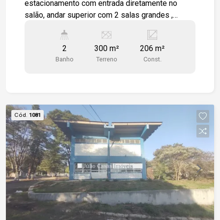
estacionamento com entrada diretamente no
salão, andar superior com 2 salas grandes ,
cozinha e wc. Imóvel todo em piso cerâmico.
Estamos à disposição para te atender. Gostaria
2
300 m²
206 m²
de saber mais informações ou agendar uma
Banho
Terreno
Const.
visita?
Cód.
1081