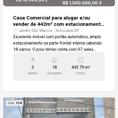
R$ 1.500.000,00 V
Casa Comercial para alugar e/ou
vender de 442m² com estacionamento
interno no Jardim São Marcos
Jardim São Marcos - Sorocaba/SP
Excelente imóvel com portão automático, amplo
estacionamento na parte frontal interna cabendo
18 carros. O piso térreo conta com 07 salas
equipadas com ar condicionado e ventilador de
teto, sendo que duas delas tem dois ambientes.
3
18
443.79 m²
O banheiro masculino tem 02 box e 03 mictórios.
Banho
Garagens
Const.
Um banheiro tem acessibilidade e também é
usado para o público feminino, O espaço de
lavandeira foi delimitado com um biombo branco
decorado. Nesse mesmo piso pode-se contar
com uma cozinha conceito aberto que pode ser
Cód.
1274
usada como cantina no caso de um
estabelecimento aberto ao público. O piso