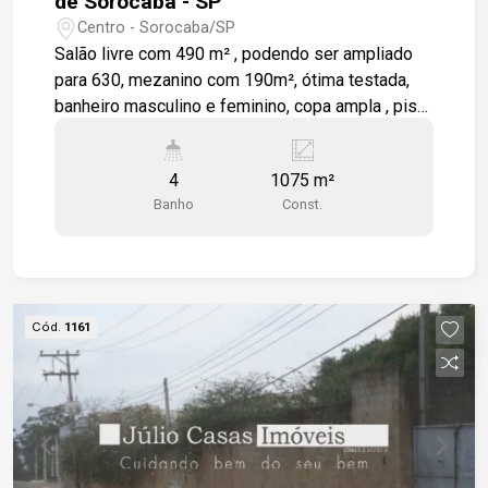
de Sorocaba - SP
Centro - Sorocaba/SP
Salão livre com 490 m² , podendo ser ampliado
para 630, mezanino com 190m², ótima testada,
banheiro masculino e feminino, copa ampla , piso
frio, testada de 13 m². Estamos à disposição
para te atender. Gostaria de saber mais
4
1075 m²
informações ou agendar uma visita?
Banho
Const.
Cód.
1161