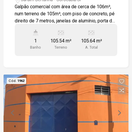
Galpão comercial com área de cerca de 106m²,
num terreno de 105m², com piso de concreto, pé
direito de 7 metros, janelas de alumínio, porta de
enrolar com vão de 3 metros. O prédio conta
ainda com um tanque de louça e um banheiro. Em
1
105.54 m²
105.64 m²
localização privilegiada, à cerca de 500 metros
Banho
Terreno
A. Total
do CEAGESP e fácil acesso à rodovia Raposo
Tavares. Estamos à disposição para te atender.
Gostaria de saber mais informações ou agendar
uma visita?
Cód.
1962