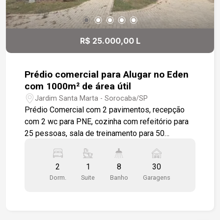
R$ 25.000,00 L
Prédio comercial para Alugar no Eden
com 1000m² de área útil
Jardim Santa Marta - Sorocaba/SP
Prédio Comercial com 2 pavimentos, recepção
com 2 wc para PNE, cozinha com refeitório para
25 pessoas, sala de treinamento para 50
pessoas, vestiário masculino e feminino, 3 salas
amplas, andar superior com salão amplo, 2 salas
2
1
8
30
com wc privativo, 2 salas com sacada, vestiário
Dorm.
Suite
Banho
Garagens
masculino e feminino, com total de 8 wc social.
Todas as janelas com persianas, pisos em
porcelanatos, ar condicionado em todos os
ambientes, vaga de estacionamento para 30