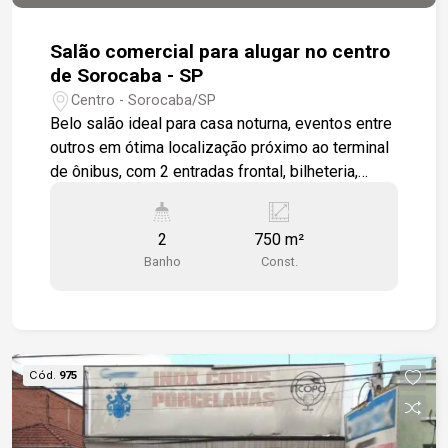
Salão comercial para alugar no centro
de Sorocaba - SP
Centro - Sorocaba/SP
Belo salão ideal para casa noturna, eventos entre
outros em ótima localização próximo ao terminal
de ônibus, com 2 entradas frontal, bilheteria,
recepção, amplo salão principal preparado com
acústica com palco, saídas de emergência, área
2
750 m²
aberta com 2 banheiros, e bares. Terreno 949,72
Banho
Const.
m² Estamos à disposição para te atender.
Gostaria de saber mais informações ou agendar
uma visita?
Cód.
975