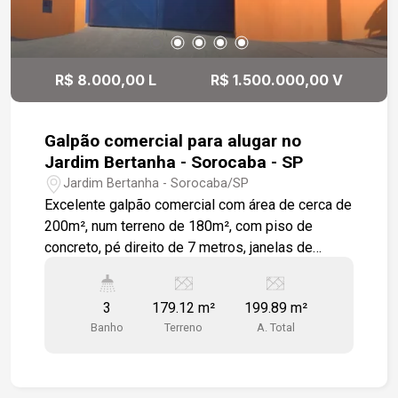
R$ 8.000,00 L
R$ 1.500.000,00 V
Galpão comercial para alugar no
Jardim Bertanha - Sorocaba - SP
Jardim Bertanha - Sorocaba/SP
Excelente galpão comercial com área de cerca de
200m², num terreno de 180m², com piso de
concreto, pé direito de 7 metros, janelas de
alumínio, portão pi-votante de duas abas na área
de serviço e embutido um portão para entrada
3
179.12 m²
199.89 m²
social. O prédio conta com recepção, mezanino
Banho
Terreno
A. Total
para escritório, copa cozinha e banheiros. Em
ótima localização à cerca de 500 metros do
CEAGESP e fácil acesso à rodovia Raposo
Tavares. Estamos à disposição para te atender.