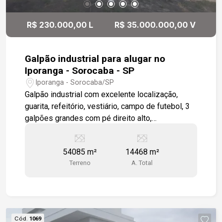
R$ 230.000,00 L
R$ 35.000.000,00 V
Galpão industrial para alugar no
Iporanga - Sorocaba - SP
Iporanga - Sorocaba/SP
Galpão industrial com excelente localização,
guarita, refeitório, vestiário, campo de futebol, 3
galpões grandes com pé direito alto,
estacionamento, prédio ADM, doca, cabine de
força. Estamos à disposição para te atender.
54085 m²
14468 m²
Gostaria de saber mais informações ou agendar
Terreno
A. Total
uma visita?
Cód.
1069