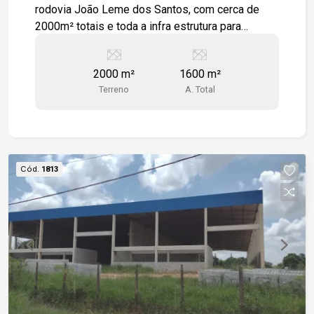
rodovia João Leme dos Santos, com cerca de
2000m² totais e toda a infra estrutura para
instalação de seu negócio. Com fácil acesso às
rodovias Raposo Tavares e Castelo Branco.
2000 m²
1600 m²
Estamos à disposição para te atender. Gostaria
Terreno
A. Total
de saber mais informações ou agendar uma
visita?
Cód.
1813