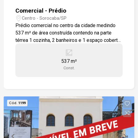
Comercial - Prédio
Centro - Sorocaba/SP
Prédio comercial no centro da cidade medindo
537 m² de área construída contendo na parte
térrea 1 cozinha, 2 banheiros e 1 espaço coberto
com mais 1 banheiro, acesso ao primeiro andar
pelas escadas ou elevador contendo 4 salas,
537 m²
todas com ventiladores de teto instalados e 2
Const.
banheiros sendo 1 masculino e 1 feminino.
Segundo andar com salão, ventilador de teto e 2
banheiros.
Cód.
1199