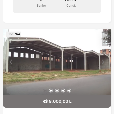
Gostaria de saber mais informações ou agendar
Banho
Const.
uma visita?
Cód.
974
R$ 9.000,00 L