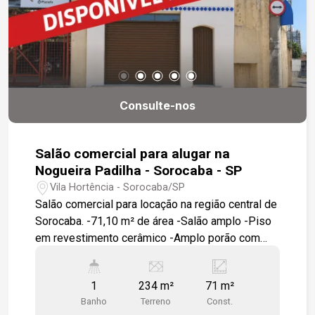
Consulte-nos
Salão comercial para alugar na
Nogueira Padilha - Sorocaba - SP
Vila Hortência - Sorocaba/SP
Salão comercial para locação na região central de
Sorocaba. -71,10 m² de área -Salão amplo -Piso
em revestimento cerâmico -Amplo porão com
acesso por escada caracol Localização: -Fácil
acesso ao Centro de Sorocaba -Fácil acesso à
1
234 m²
71 m²
Avenida São Paulo -Fácil acesso à Rua Coronel
Banho
Terreno
Const.
Nogueira Padilha Entre em contato para mais