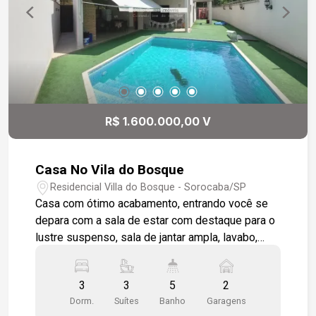
R$ 1.600.000,00 V
Casa No Vila do Bosque
Residencial Villa do Bosque - Sorocaba/SP
Casa com ótimo acabamento, entrando você se
depara com a sala de estar com destaque para o
lustre suspenso, sala de jantar ampla, lavabo,
escritório, 1 suíte, sala de TV, um bar/ adega no
vão da escada, cozinha com bancadas e pia em
3
3
5
2
mármore, toda com modulado, lustre sobre a
Dorm.
Suítes
Banho
Garagens
mesa de apoio, lavanderia arejada e com acesso