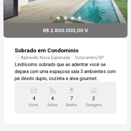
R$ 2.800.000,00 V
Sobrado em Condominio
Alphaville Nova Esplanada - Votorantim/SP
Lindíssimo sobrado que ao adentrar você se
depara com uma espaçosa sala 3 ambientes com
pé direito duplo, cozinha e área gourmet
integrados à sala, lavabo, lavanderia, banheiro de
serviço e depósito. Home office com ar
4
4
7
2
condicionado e com banheiro, e piso vinílico
Dorm.
Suítes
Banho
Garagens
Durafloor instalado. Piscina e paisagismo muito
bem elaborado, churrasqueira braseiro Premium
com coifa, instalação para Split na sala e
iluminação embutida, conectividade Wifi. No