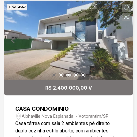
andar superior voê se depara com 4 suítes,
Cód.
4567
sendo a principal com closet e varanda. Todos os
quartos com ar condicionado e piso vinílico
Durafloor e o mesmo piso na área de circulação.
Nas áreas molhadas, salas e circulação interna
piso em porcelanato Portobelo 90X90 de 1a
linha. Placas solares para aquecimento de água e
geração de energia. Garagem para 2 vagas
cobertas e 3 descobertas
R$ 2.400.000,00 V
CASA CONDOMINIO
Alphaville Nova Esplanada - Votorantim/SP
Casa térrea com sala 2 ambientes pé direito
duplo cozinha estilo aberto, com ambientes