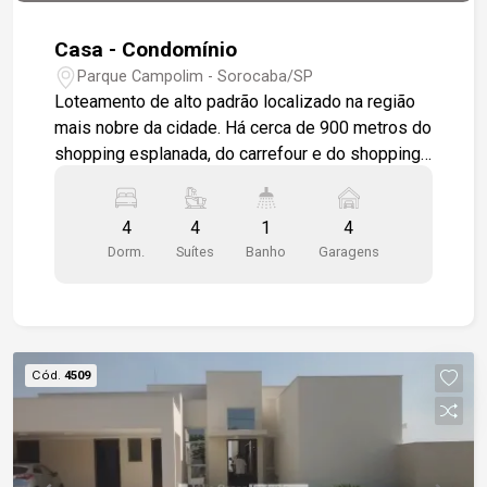
Casa - Condomínio
Parque Campolim - Sorocaba/SP
Loteamento de alto padrão localizado na região
mais nobre da cidade. Há cerca de 900 metros do
shopping esplanada, do carrefour e do shopping
iguatemi, tem em seu entorno comércio, escolas
e serviços. o residencial possui áreas comuns
4
4
1
4
que integram natureza e lazer de forma
Dorm.
Suítes
Banho
Garagens
harmônica, como o campo de futebol com
iluminação especial, a pista de caminhada que
margeia a área de preservação permanente, dois
playgrounds, um lago e uma extensa área verde
combinada com um projeto paisagístico. com
Cód.
4509
uma completa infraestrutura, o condomínio
possui um sistema de segurança integrado por
câmeras monitoradas por 24 horas, duas
portarias com acessos distintos para moradores,