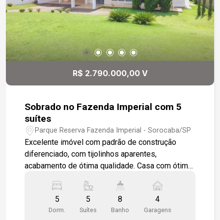
R$ 2.790.000,00 V
Sobrado no Fazenda Imperial com 5
suítes
Parque Reserva Fazenda Imperial - Sorocaba/SP
Excelente imóvel com padrão de construção
diferenciado, com tijolinhos aparentes,
acabamento de ótima qualidade. Casa com ótima
iluminação, portas de vidro, telhado em madeira,
espaço amplo entre as salas!! Sala 3 ambientes
5
5
8
4
integrada , lareira com a cozinha modulada com
Dorm.
Suítes
Banho
Garagens
uma ampla ilha, lavabo. São 5 suítes , quarto de