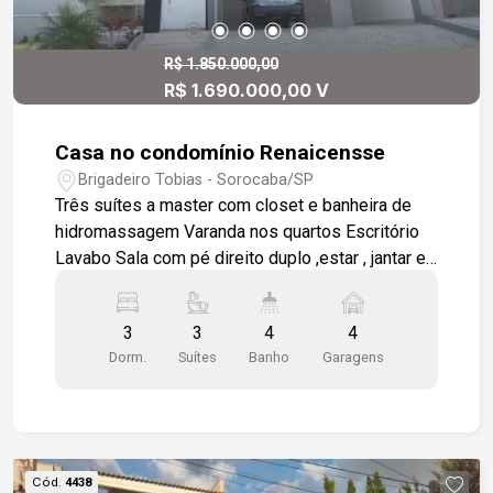
R$ 1.850.000,00
R$ 1.690.000,00 V
Casa no condomínio Renaicensse
Brigadeiro Tobias - Sorocaba/SP
Três suítes a master com closet e banheira de
hidromassagem Varanda nos quartos Escritório
Lavabo Sala com pé direito duplo ,estar , jantar e
sala de TV Cozinha integrada com ilha , dispensa
e lavanderia ampla Quartinho de despejo Piscina
3
3
4
4
Banheiro completo na área da piscina Espaço
Dorm.
Suítes
Banho
Garagens
gourmet integrado com a sala de jantar e piscina
Porcelanato 90x90 na casa toda , escada em
granito São Gabriel corrimão envidraçado
Mármore travertino nos banheiros
Cód.
4438