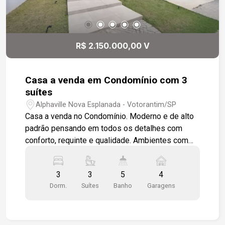
R$ 2.150.000,00 V
Casa a venda em Condomínio com 3
suítes
Alphaville Nova Esplanada - Votorantim/SP
Casa a venda no Condomínio. Moderno e de alto
padrão pensando em todos os detalhes com
conforto, requinte e qualidade. Ambientes com
integração, iluminação natural com acabamentos
e construção diferenciada. 3 suítes sendo 1
3
3
5
4
máster com closet e privacidade, piso em
Dorm.
Suítes
Banho
Garagens
vinílico, cozinha independente, área gourmet,
piscina com borda infinita, depósito espaçoso
com possibilidade de ampliação, lavabo, sala 2
ambientes, todos em piso porcelanato primeira