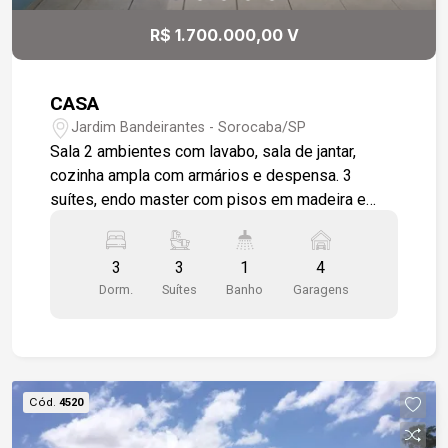
R$ 1.700.000,00 V
CASA
Jardim Bandeirantes - Sorocaba/SP
Sala 2 ambientes com lavabo, sala de jantar,
cozinha ampla com armários e despensa. 3
suítes, endo master com pisos em madeira e
varandas, todos com ármários e 1 sala íntima.
Área gourmet com 1 dormitório, wc ,
3
3
1
4
churrasqueira e pia de apoio, piscina , quintal
Dorm.
Suítes
Banho
Garagens
grande, porão. Aquecimento solar Garagem para 4
veículos, sendo 2 cobertas
Cód.
4520