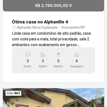
R$ 2.790.000,00 V
Ótima casa no Alphaville 4
Alphaville Nova Esplanada - Votorantim/SP
Linda casa em condomínio de alto padrão, casa
com vista para a mata, total privacidade, sala 2
ambientes com acabamento em gesso ,
luminárias embutidas, piso todo em porcelanato,
lavabo, escritório, sala integrada com a cozinha
3
3
5
4
em conceito aberto e área gourmet,
Dorm.
Suítes
Banho
Garagens
proporcionando conforto e aconchego entre os
ambientes, cozinha toda modulada, bancada em
granito, fogão embutido, despensa ampla, área
gourmet com churrasqueira, modulados, wc de
apoio, piscina, ampla varanda, entrada de serviço.
Cód.
4557
3 suítes moduladas, 1 sendo máster com closet,
duas duchas e duas cubas, casa toda em