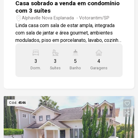
Casa sobrado a venda em condomínio
com 3 suítes
Alphaville Nova Esplanada - Votorantim/SP
Linda casa com sala de estar ampla, integrada
com sala de jantar e área gourmet, ambientes
modulados, piso em porcelanato, lavabo, cozinha
modulada com área de serviço com armários,
área gourmet totalmente integrada com a piscina,
3
3
5
4
quintal e wc para apoio, sala de tv, escritório, 3
Dorm.
Suítes
Banho
Garagens
suítes amplas moduladas , tudo em acabamento
de primeira, todas com ar condicionados,, entrada
de serviço independente, garagem para 6
veículos, sendo 3 cobertas
Cód.
4546