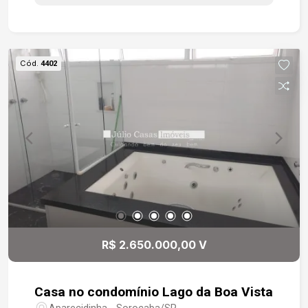
independente pela garagem, despensa, área de
luz no corredor lateral, área gourmet com
churrasqueira e forno de pizza, bancada em
mármore, piscina aquecida cercada com grama
Cód.
4402
artificial. No andar superior você tem mais duas
suítes com modulados e a master com closet e
ambas com varandas envidraçadas. Toda casa
com piso porcelanato, escada em mármore,
dormitórios com ar condicionado e ventilador de
teto, salas com pé direito duplo, assim como as
janelas que permitem uma iluminação natural em
todo ambiente
R$ 2.650.000,00 V
Casa no condomínio Lago da Boa Vista