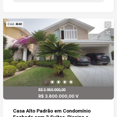
hóspedes, sala de tv, sala lareira, de estar,
escritório, home theater, cozinha, despensa,
lavanderia, dependência de empregada! Quintal
grande com 2 entradas de serviços
Cód.
4540
independentes. características das áreas
comuns: bosque, campo de futebol,
churrasqueira, clube, piscina, pista de cooper,
playground, quadra de tênis, quadra poliesportiva,
salão de festas, salão de jogos.
R$ 3.950.000,00
R$ 3.800.000,00 V
Casa Alto Padrão em Condomínio