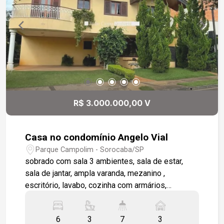
porcelanato e excelente acabamento. Garagem
coberta para 2 veículos, com possibilidade de
mais 4 veículos descobertos.
R$ 3.000.000,00 V
Casa no condomínio Angelo Vial
Parque Campolim - Sorocaba/SP
sobrado com sala 3 ambientes, sala de estar,
sala de jantar, ampla varanda, mezanino ,
escritório, lavabo, cozinha com armários,
despensa, dependência de empregada completa,
depósito, 6 dormitórios 3 sendo suítes 1 sendo
6
3
7
3
máster com closet e hidro, , wc social,