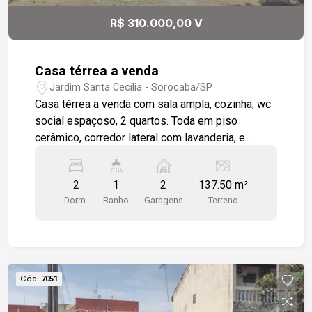
privilegiada no Jardim Maria do Carmo, com fácil
R$ 310.000,00 V
acesso a comércios, escolas e serviços
essenciais.
Casa térrea a venda
Jardim Santa Cecília - Sorocaba/SP
Casa térrea a venda com sala ampla, cozinha, wc
social espaçoso, 2 quartos. Toda em piso
cerâmico, corredor lateral com lavanderia, e
quarto de despejo com pia. Frente com garagem
coberta para 2 veículos. Próximo a Avenida
2
1
2
137.50 m²
Itavuvu, bairro com estrutura completa de
Dorm.
Banho
Garagens
Terreno
comércios.
Cód.
7051