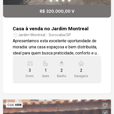
visita. Seu novo lar está te esperando!
R$ 320.000,00 V
Casa à venda no Jardim Montreal
Jardim Montreal - Sorocaba/SP
Apresentamos esta excelente oportunidade de
moradia: uma casa espaçosa e bem distribuída,
ideal para quem busca praticidade, conforto e um
ótimo espaço externo. Características do imóvel:
- 3 dormitórios, sendo 1 suíte, perfeitos para
3
1
2
2
acomodar toda a família com privacidade e
Dorm.
Suite
Banho
Garagens
comodidade - Sala aconchegante com piso
cerâmico, painel 3D decorativo e ventilador de
teto, criando um ambiente agradável - Cozinha
funcional, com paredes e piso revestidos em
cerâmica até o teto, facilitando a limpeza e
Cód.
6938
manutenção - Amplo quintal, ideal para lazer ou