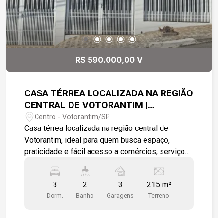
R$ 590.000,00 V
CASA TÉRREA LOCALIZADA NA REGIÃO
CENTRAL DE VOTORANTIM |
EXCELENTE LOCALIZAÇÃO E ÓTIMO
Centro - Votorantim/SP
ESPAÇO!
Casa térrea localizada na região central de
Votorantim, ideal para quem busca espaço,
praticidade e fácil acesso a comércios, serviços
e vias principais da cidade. O imóvel possui 186
m² de área construída, em um terreno de 215 m²,
3
2
3
215 m²
com 10,5 m de frente e 21 m de laterais,
Dorm.
Banho
Garagens
Terreno
oferecendo ambientes amplos e bem
distribuídos. Conta com: ? 3 dormitórios ? 2