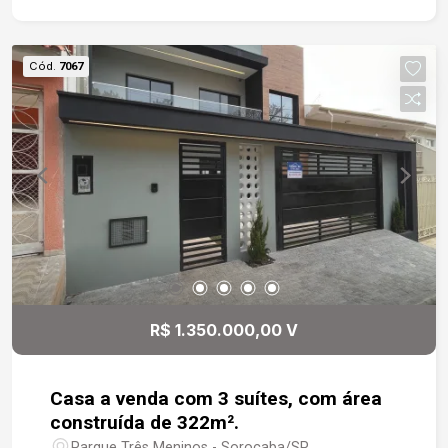
banheiros ? Sala espaçosa ? Cozinha ampla e
bem iluminada ? Área de churrasqueira coberta,
perfeita para momentos de lazer ? Lavanderia
Cód.
7067
grande ? Quarto de despejo ? Quintal ? Garagem
coberta para até 3 veículos Imóvel bem ventilado,
com ótima iluminação natural e estrutura sólida,
ideal tanto para moradia quanto para quem deseja
investir em uma localização estratégica. Agende
já a sua visita!
R$ 1.350.000,00 V
Casa a venda com 3 suítes, com área
construída de 322m².
Parque Três Meninos - Sorocaba/SP