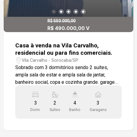
R$ 550.000,00
R$ 490.000,00 V
Casa à venda na Vila Carvalho,
residencial ou para fins comerciais.
Vila Carvalho - Sorocaba/SP
Sobrado com 3 dormitórios sendo 2 suítes,
ampla sala de estar e ampla sala de jantar,
banheiro social, copa e cozinha grande. garagem
para 3 carros sendo 1 coberta. cômodo nos
fundos com banheiro, área de serviço separados.
3
2
4
3
Dorm.
Suítes
Banho
Garagens