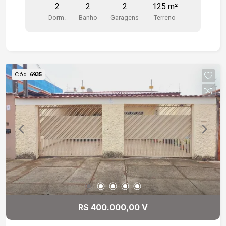
2
2
2
125 m²
piso cerâmico. Garagem para 2 veículos
Dorm.
Banho
Garagens
Terreno
cobertos. Bairro com fácil acesso a Rodovia
Raposo Tavares, farmácias, escolas.
Cód.
6935
R$ 400.000,00 V