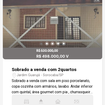
futuras ampliações - Quarto de serviço e
banheiro externo, oferecendo versatilidade para
uso como lavanderia, depósito ou área de apoio -
Garagem coberta para 2 veículos, com portão
automatizado, garantindo segurança e praticidade
no dia a dia Localização estratégica, próxima a
comércios, escolas e vias de acesso, em bairro
tranquilo e valorizado. Ideal para famílias que
buscam espaço, segurança e conforto. Agende
sua visita e venha conhecer pessoalmente essa
R$ 530.000,00
R$ 498.000,00 V
oportunidade!
Sobrado a venda com 2quartos
Jardim Guarujá - Sorocaba/SP
Sobrado a venda com sala em piso porcelanato,
copa cozinha com armários, lavabo. Andar inferior
com quintal, área gourmet com pia , churrasqueira,
salão e sala. Ambientes em piso cerâmico. Andar
superior com 2 quartos e wc social. quartos em