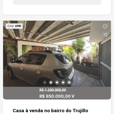
Amplo quintal com potencial para expansão ou
lazer Localização privilegiada no Além Linha, com
fácil acesso a comércio, escolas, transporte
público e principais vias da cidade. Perfeita para
Cód.
6995
quem deseja morar com liberdade, investir ou
transformar em um espaço personalizado. Entre
em contato e agende sua visita! Essa
oportunidade pode ser exatamente o que você
procura.
R$ 1.200.000,00
R$ 950.000,00 V
Casa à venda no bairro do Trujillo