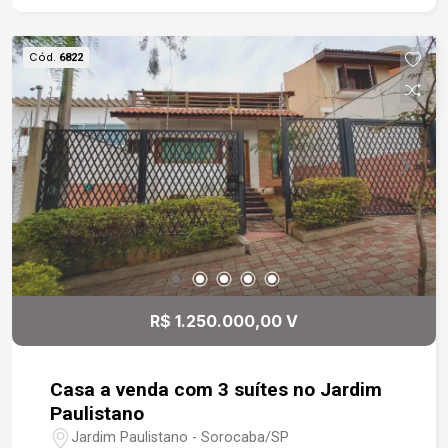
terreno - 3 dormitórios, sendo 1 suíte - Sala de
estar, sala de jantar e sala de TV - Cozinha
Cód.
6822
moderna totalmente modulada - Copa integrada à
cozinha - Lavanderia - Quintal amplo - Área
gourmet com churrasqueira - Edícula com 2
quartos e 1 banheiro (podendo ser utilizada como
vestiário) - Garagem coberta para 2 carros e
descoberta para até 8 veículos Casa completa,
com excelente estrutura e espaços ideais para
receber amigos e familiares - perfeita para quem
valoriza conforto, praticidade e uma localização
privilegiada em Sorocaba.
R$ 1.250.000,00 V
Casa a venda com 3 suítes no Jardim
Paulistano
Jardim Paulistano - Sorocaba/SP