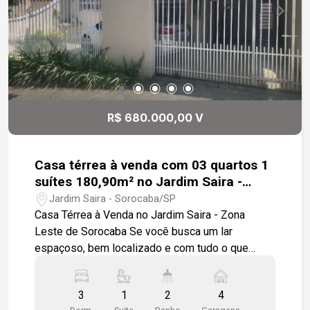
R$ 680.000,00 V
Casa térrea à venda com 03 quartos 1
suítes 180,90m² no Jardim Saira -
Sorocaba/SP
Jardim Saira - Sorocaba/SP
Casa Térrea à Venda no Jardim Saira - Zona
Leste de Sorocaba Se você busca um lar
espaçoso, bem localizado e com tudo o que
precisa para viver com conforto, essa casa térrea
no Jardim Saira é uma excelente escolha. Logo
3
1
2
4
na entrada, você encontra uma sala acolhedora