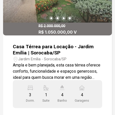
R$ 2.000.000,00
R$ 1.050.000,00 V
Casa Térrea para Locação - Jardim
Emília | Sorocaba/SP
Jardim Emília - Sorocaba/SP
Ampla e bem planejada, esta casa térrea oferece
conforto, funcionalidade e espaços generosos,
ideal para quem busca morar em uma região
tranquila e de fácil acesso. Localizada no Jardim
Emília, o imóvel está em uma das áreas mais
3
1
4
4
valorizadas de Sorocaba, próxima a escolas,
Dorm.
Suite
Banho
Garagens
mercados, restaurantes e com rápido acesso às
principais avenidas da cidade. Destaques do
imóvel: - 230 m² de área construída - 455 m² de