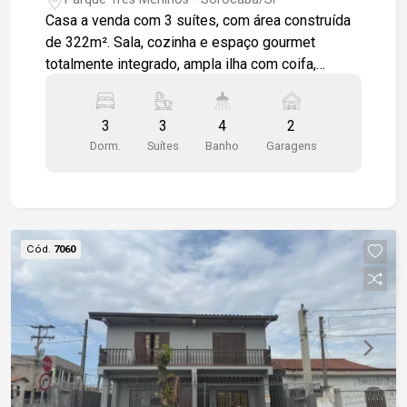
Casa a venda com 3 suítes, com área construída
de 322m². Sala, cozinha e espaço gourmet
totalmente integrado, ampla ilha com coifa,
ambientes espaçosos com iluminação natural, wc
social, portas de correr com aberturas amplas
3
3
4
2
para isolar ambientes caso precise, lavanderia.
Dorm.
Suítes
Banho
Garagens
Pisos em porcelanato, iluminação em LED,
banheiros com nicho e cuba sobreposta. Andar
superior sala íntima, 3 suítes umas das suítes
com hidro e espaço para closet. Casa moderna
recém construída. 2 vagas de garagem
Cód.
7060
descobertas.