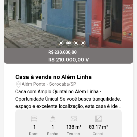
R$ 230.000,00
R$ 210.000,00 V
Casa à venda no Além Linha
Além Ponte - Sorocaba/SP
Casa com Amplo Quintal no Além Linha -
Oportunidade Única! Se você busca tranquilidade,
espaço e excelente localização, esta casa é ideal
para você! Características do imóvel: - 1
dormitório confortável - Sala arejada - Cozinha
1
1
138 m²
83.17 m²
funcional - Área de serviço independente - Quarto
Dorm.
Banho
Terreno
Const.
de serviço (ideal para depósito ou escritório) -