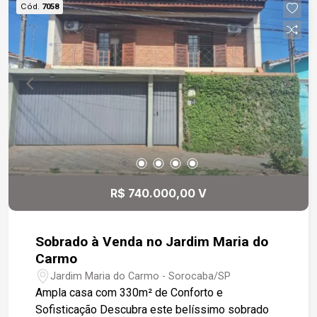
Cód.
7058
churrasqueira e banheiro adicional. - Garagem
coberta para 1 carro com portão eletrônico. - Canil
e corredor lateral com acesso direto à área
gourmet. Casa dos Fundos (Edícula): - Totalmente
independente, com relógios de energia e água
separados. - 2 quartos, sala, cozinha com
gabinete sob a pia, banheiro e tanque externo. -
Garagem para 1 carro. - Toda em piso cerâmico,
garantindo praticidade e fácil manutenção.
Destaques da Localização: - Bairro tranquilo e
valorizado. - Excelente infraestrutura de
R$ 740.000,00 V
transporte com ônibus circular.
Sobrado à Venda no Jardim Maria do
Carmo
Jardim Maria do Carmo - Sorocaba/SP
Ampla casa com 330m² de Conforto e
Sofisticação Descubra este belíssimo sobrado