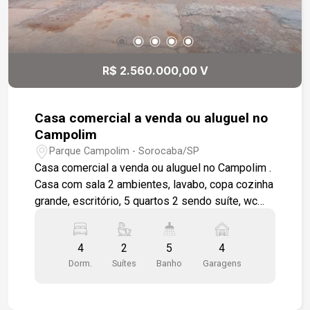
próxima a hospital, shopping, padarias, comércio
variado e muito mais. Uma oportunidade única
para quem busca qualidade de vida, praticidade e
um imóvel diferenciado em Sorocaba.
R$ 2.560.000,00 V
Casa comercial a venda ou aluguel no
Campolim
Parque Campolim - Sorocaba/SP
Casa comercial a venda ou aluguel no Campolim .
Casa com sala 2 ambientes, lavabo, copa cozinha
grande, escritório, 5 quartos 2 sendo suíte, wc
social, varanda, garagem para 5 veículos, terreno
livre de aproximadamente 300m², podendo ser
4
2
5
4
usado para estacionamento. ambientes amplos e
Dorm.
Suítes
Banho
Garagens
arejados. Localizado próximo a Avenida, pista de
caminhada, bairro com estrutura completa de
comércios, escolas, restaurantes, shopping,