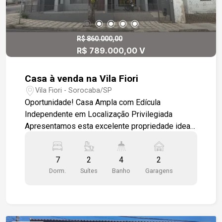
R$ 860.000,00
R$ 789.000,00 V
Casa à venda na Vila Fiori
Vila Fiori - Sorocaba/SP
Oportunidade! Casa Ampla com Edícula
Independente em Localização Privilegiada
Apresentamos esta excelente propriedade ideal
para famílias grandes ou investidores, localizada
em bairro tranquilo e bem servido por transporte
7
2
4
2
público. Casa Principal: - 5 dormitórios, sendo 2
Dorm.
Suítes
Banho
Garagens
suítes, todos com ótimo espaço. - Sala ampla no
andar superior e mais uma sala no térreo. -
Cozinha com piso em granito, armários
modulados e janelas em madeira. - Lavabo e
banheiro social. - Área gourmet com