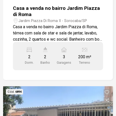
Casa a venda no bairro Jardim Piazza
di Roma
Jardim Piazza Di Roma II - Sorocaba/SP
Casa a venda no bairro Jardim Piazza di Roma,
térrea com sala de star e sala de jantar, lavabo,
cozinha, 2 quartos e wc social. Banheiro com box
em vidro, e área de serviço com quintal. Casa
toda em piso cerâmico e frente com 3 vagas de
2
2
3
200 m²
garagem sendo 1 das vagas cobertas. Bairro com
Dorm.
Banho
Garagens
Terreno
estrutura completa de comércios, farmácias,
supermercados.
Cód.
6894