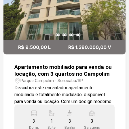
elegância. A cozinha é equipada com móveis
planejados, garantindo aproveitamento eficiente
do espaço para armazenamento e preparo da
refeições. Área de serviço com armário, espaço
para lavanderia com armário embutido, que ajuda
a manter a organização e a funcionalidade do
ambiente. A varanda foi fechada com vidro,
R$ 9.500,00 L
R$ 1.390.000,00 V
aumentando a segurança e proteção contra
intempéries, além de ampliar o uso do espaço
durante o ano inteiro. Esse conjunto de
Apartamento mobiliado para venda ou
características proporciona um ambiente
locação, com 3 quartos no Campolim
moderno, funcional e confortável para viver.
Parque Campolim - Sorocaba/SP
Descubra este encantador apartamento
mobiliado e totalmente modulado, disponível
para venda ou locação. Com um design moderno
e funcional, o imóvel apresenta uma ampla sala
com dois ambientes, integrada à cozinha
3
1
3
3
equipada e modulada, ideal para momentos de
Dorm.
Suite
Banho
Garagens