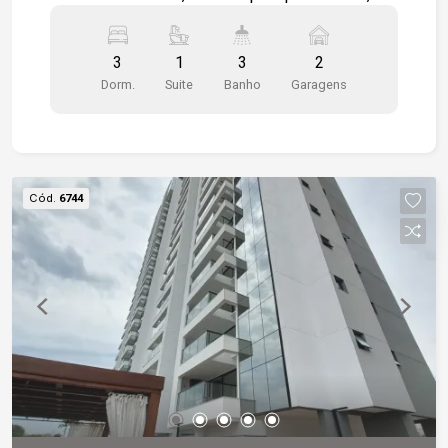
dormitórios 1 sendo suíte com closet todos
estão com modulados, dormitórios em piso
3
1
3
2
laminado, wc social, cozinha toda modulada com
Dorm.
Suite
Banho
Garagens
exaustor, lavanderia com varanda técnica,
acabamento em gesso e sancas, varanda
gourmet fechada em vidro temperado, banheiros
com box em vidro e gabinetes. 2 vagas de
garagem cobertas. Localização privilegiada,
Cód.
6744
próximo a escolas, farmácias, restaurantes,
shopping. Fácil acesso a Rodovia Raposo
Tavares. Condomínio com lazer completo,
piscina, academia, quadra poliesportiva, salão de
jogos, espaço kids, salão de festas, playground.