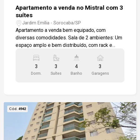
Apartamento a venda no Mistral com 3
suítes
Jardim Emília - Sorocaba/SP
Apartamento a venda bem equipado, com
diversas comodidades. Sala de 2 ambientes: Um
espaço amplo e bem distribuído, com rack e
painel para acomodar uma televisão e outros
itens, ideal para momentos de lazer ou recepção.
3
3
4
3
Varanda gourmet com espaço externo com
Dorm.
Suítes
Banho
Garagens
armário e churrasqueira, perfeito para receber
amigos e familiares, criando um ambiente
agradável para refeições e confraternizações.
Lavabo, banheiro social adicional, geralmente
para uso de visitas, proporcionando mais
Cód.
4942
comodidade. Três suítes, todas com móveis
planejados (modulados), otimizando o espaço.
Cada banheiro das suítes conta com box em
vidro e gabinete, oferecendo praticidade e