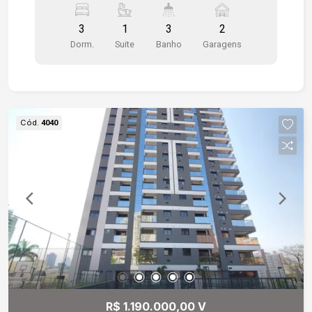
aparelhos de ar condicionados, 3 dormitórios 1
3
1
3
2
sendo suíte, wc social, dormitórios em piso
Dorm.
Suite
Banho
Garagens
vinílico, instalação pronta para ar condicionado na
sala e dormitórios, 2 vagas de garagem cobertas
Cód.
4040
R$ 1.190.000,00 V