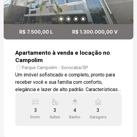
R$ 7.500,00 L
R$ 1.300.000,00 V
Apartamento à venda e locação no
Campolim
Parque Campolim - Sorocaba/SP
Um imóvel sofisticado e completo, pronto para
receber você e sua família com conforto,
elegância e lazer de alto padrão. Características
do apartamento - Ampla sala em dois ambientes
com piso em porcelanato esmaltado, forro em
3
3
4
3
gesso e luminárias em LED. - Painel de TV em
Dorm.
Suítes
Banho
Garagens
madeira ripada e acesso direto à varanda
gourmet com vista deslumbrante para toda a
cidade. - Lavabo moderno. - Cozinha integrada