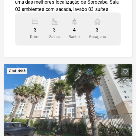
uma das melhores localização de Sorocaba. Sala
03 ambientes com sacada, lavabo 03 suítes
sendo 01 máster cozinha toda modulada,
lavanderia wc de serviço e vaga para 03 carros
3
3
4
3
cobertos e paralelos. Todos os ambientes
Dorm.
Suítes
Banho
Garagens
modulados e dormitórios com closet. cozinha e
dormitórios com modulados.
Cód.
4448