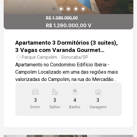
Portaria e segurança para toda a família Ideal
para quem deseja morar bem ou investir em uma
excelente oportunidade. Disponível para venda
R$ 1.380.000,00
R$ 1.290.000,00 V
ou locação. Entre em contato para agendar uma
visita e conhecer seu novo lar!
Apartamento 3 Dormitórios (3 suites),
3 Vagas com Varanda Gourmet
Equipada
Parque Campolim - Sorocaba/SP
Apartamento no Condomínio Edifício Ibéria -
Campolim Localizado em uma das regiões mais
valorizadas do Campolim, na rua do Mercadão
Campolim, este apartamento oferece praticidade
e conveniência, cercado por uma completa rede
3
3
4
3
de serviços e comércios que funcionam 24
Dorm.
Suítes
Banho
Garagens
horas. O imóvel conta com uma ampla sala
integrada à cozinha planejada com móveis
modulados, proporcionando um ambiente
moderno e acolhedor. A varanda gourmet é