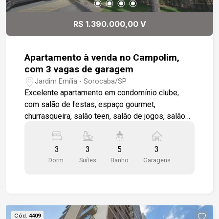
R$ 1.390.000,00 V
Apartamento à venda no Campolim,
com 3 vagas de garagem
Jardim Emília - Sorocaba/SP
Excelente apartamento em condomínio clube,
com salão de festas, espaço gourmet,
churrasqueira, salão teen, salão de jogos, salão
fitness, sauna, vestiários e quadra poliesportiva.
Confortável apartamento com sala, em piso de
3
3
5
3
madeira, para 2 ambientes integrada com varanda
Dorm.
Suítes
Banho
Garagens
gourmet ,além de lavabo com pia e bancada em
mármore travertino. Cozinha modulada, área de
serviço com despensa e wc de serviço. Hall de
distribuição entre os dormitórios. Banheiros com
box em vidro e armários
Cód.
4409