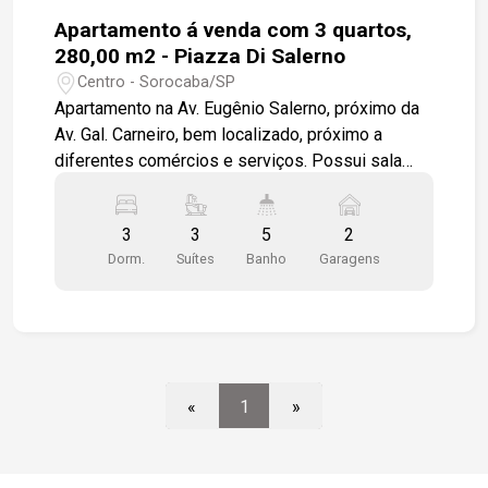
Apartamento á venda com 3 quartos,
280,00 m2 - Piazza Di Salerno
Centro - Sorocaba/SP
Apartamento na Av. Eugênio Salerno, próximo da
Av. Gal. Carneiro, bem localizado, próximo a
diferentes comércios e serviços. Possui sala
para até três ambientes, com sacada e piso em
madeira nobre. Sala íntima que leva a três suítes.
3
3
5
2
duas com sacada e uma com closet e banheira.
Dorm.
Suítes
Banho
Garagens
Cozinha espaçosa com despensa, copa, área de
serviço com dois tanques e quarto com banheiro.
Pisos e bancadas em granito, ar condicionado
central, armários nos quartos, cozinha e
banheiros. Três vagas de garagem.
«
1
»