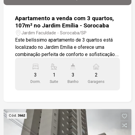
Apartamento a venda com 3 quartos,
107m² no Jardim Emília - Sorocaba
Jardim Faculdade - Sorocaba/SP
Este belíssimo apartamento de 3 quartos está
localizado no Jardim Emília e oferece uma
combinação perfeita de conforto e sofisticação.
O imóvel conta com uma espaçosa sala para 2
ambientes, totalmente integrada à cozinha e à
3
1
3
2
área gourmet, além de um elegante lavabo. São 3
Dorm.
Suite
Banho
Garagens
dormitórios, sendo 1 suíte, todos com piso
porcelanato de alta qualidade e acabamentos em
granito. O apartamento já possui aquecedor
instalado e pontos de ar condicionado na sala e
nos quartos para seu máximo conforto. Inclui
Cód.
3662
também 2 vagas de garagem cobertas e
proporciona uma linda vista panorâmica. O
condomínio dispõe de um clube completo para