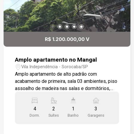
R$ 1.200.000,00 V
Amplo apartamento no Mangal
Vila Independência - Sorocaba/SP
Amplo apartamento de alto padrão com
acabamento de primeira, sala 03 ambientes, piso
assoalho de madeira nas salas e dormitórios,
armários embutidos em todos os dormitórios,
cozinha planejada, 03 vagas de garagem, portaria
4
2
1
3
24 horas, salão de festas, não tem piscina,
Dorm.
Suítes
Banho
Garagens
imóvel bem localizado com área útil de 270m².