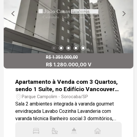
toda a família, com piscina adulta e infantil com
prainha, salão de festas, academia, bicicletário,
espaço mulher, espaço pet e um paisagismo
deslumbrante. Sua localização é privilegiada, com
uma ampla variedade de comércios e fácil
acesso às principais avenidas da cidade.
Gostaria de agendar uma visita?
R$ 1.350.000,00
R$ 1.280.000,00 V
Apartamento à Venda com 3 Quartos,
sendo 1 Suíte, no Edifício Vancouver
Homes - Sorocaba/SP
Parque Campolim - Sorocaba/SP
Sala 2 ambientes integrada à varanda gourmet
envidraçada Lavabo Cozinha Lavanderia com
varanda técnica Banheiro social 3 dormitórios,
sendo 1 suíte com closet 2 vagas de garagem
cobertas Diferenciais: Ambientes amplos e