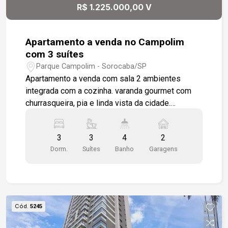
R$ 1.225.000,00 V
Apartamento a venda no Campolim
com 3 suítes
Parque Campolim - Sorocaba/SP
Apartamento a venda com sala 2 ambientes
integrada com a cozinha. varanda gourmet com
churrasqueira, pia e linda vista da cidade.
Lavanderia . lavabo, 3 suítes amplas sendo uma
com varanda. Apartamento em piso porcelanato e
3
3
4
2
quartos em laminado. Localizado enfrente ao
Dorm.
Suítes
Banho
Garagens
Assai, com acesso as principais Avenidas da
cidade, fácil acesso a Rodovia Raposo Tavares.
Bairro com supermercados, farmácias, escolas,
restaurantes, shopping ...
Cód.
5245