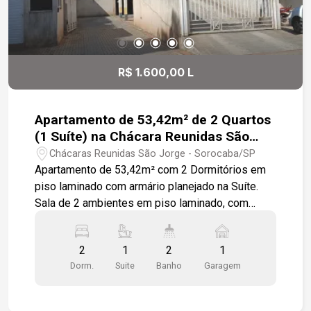
R$ 1.600,00 L
Apartamento de 53,42m² de 2 Quartos
(1 Suíte) na Chácara Reunidas São
Jorge
Chácaras Reunidas São Jorge - Sorocaba/SP
Apartamento de 53,42m² com 2 Dormitórios em
piso laminado com armário planejado na Suíte.
Sala de 2 ambientes em piso laminado, com
varanda gourmet. Cozinha com armários e
gabinete. Banheiro Social 1 Vaga de Garagem
2
1
2
1
Coberta Janelas com tela de proteção
Dorm.
Suite
Banho
Garagem
Condomínio conta com Portaria Virtual, Espaço de
Recreação, Piscina. Próximo a Rodovia Raposo
Tavares Condomínio conta