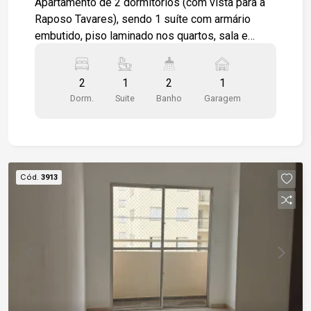
São Jorge
Apartamento de 2 dormitórios (com vista para a
Raposo Tavares), sendo 1 suíte com armário
embutido, piso laminado nos quartos, sala e
corredor. Varanda com pia, Cozinha Americana em
piso frio, com armário, gabinete Lavanderia em
2
1
2
1
piso frio com tanque Banheiro Social com box de
Dorm.
Suite
Banho
Garagem
vidro, parcialmente azulejado O Condomínio
possui Piscina, Playground, Bicicletário, 2
Elevadores, Portaria Eletrônica. Fácil acesso a
Rodovia Raposo Tavares, a poucos minutos do
Shopping Esplanada/Iguatemi
Cód.
3913