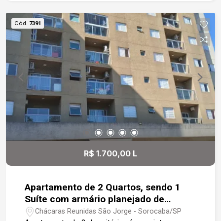
Cód.
7391
R$ 1.700,00 L
Apartamento de 2 Quartos, sendo 1
Suíte com armário planejado de
53,42m² no bairro Chácara Reunidas
Chácaras Reunidas São Jorge - Sorocaba/SP