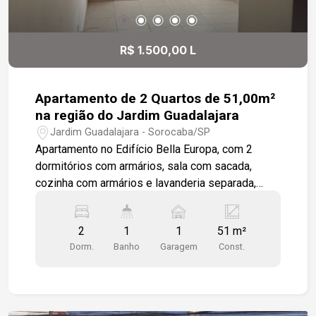
R$ 1.500,00 L
Apartamento de 2 Quartos de 51,00m²
na região do Jardim Guadalajara
Jardim Guadalajara - Sorocaba/SP
Apartamento no Edifício Bella Europa, com 2
dormitórios com armários, sala com sacada,
cozinha com armários e lavanderia separada,
banheiro social, imóvel todo em piso frio, 1 vaga
de garagem descoberta e privativa. Portaria 24hs,
2
1
1
51 m²
2 Quiosques com churrasqueira, Quadra
Dorm.
Banho
Garagem
Const.
Esportiva, Mercadinho 24 hrs. O Imóvel encontra-
se em local privilegiado, de fácil acesso ao
Parque Campolim, Shopping Iguatemi, entre
outros diversos comércios. Fácil acesso também