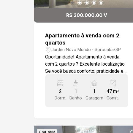
R$ 200.000,00 V
Apartamento à venda com 2
quartos
Jardim Novo Mundo - Sorocaba/SP
Oportunidade! Apartamento à venda
com 2 quartos ? Excelente localização
Se você busca conforto, praticidade e
um ótimo custo-benefício, este
apartamento é a escolha ideal! O
2
1
1
47 m²
imóvel conta com sala de estar
Dorm.
Banho
Garagem
Const.
aconchegante, cozinha com armários,
lavanderia, 2 quartos bem distribuídos
e banheiro social com box em vidro e
gabinete. Todo o apartamento possui
piso cerâmico, trazendo mais
Cód.
4862