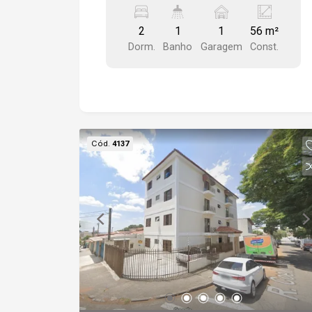
salão de festas, playground,
monitoramento para câmeras e portaria
2
1
1
56 m²
eletrônica.
Dorm.
Banho
Garagem
Const.
Cód.
4137