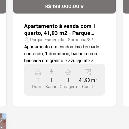
R$ 198.000,00 V
Apartamento á venda com 1
quarto, 41,93 m2 - Parque
Esmeralda, Sorocaba
Parque Esmeralda - Sorocaba/SP
Apartamento em condomínio fechado
contendo, 1 dormitório, banheiro com
bancada em granito e azulejo até a
altura do teto,1 cozinha tipo americana
com bancada em granito e integrada a
1
1
1
41.93 m²
uma área de serviços com tanque em
Dorm.
Banho
Garagem
Const.
louça instalado, 1 sala para 2 ambientes
com porta balcão acesso a uma varanda
gourmet com churrasqueira e pia em
granito.