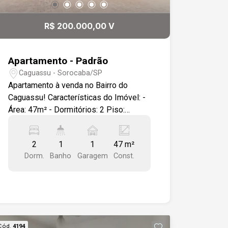
R$ 200.000,00 V
Apartamento - Padrão
Caguassu - Sorocaba/SP
Apartamento à venda no Bairro do
Caguassu! Características do Imóvel: -
Área: 47m² - Dormitórios: 2 Piso:
Laminado de madeira nas áreas secas
e cerâmica nas áreas molhadas
2
1
1
47 m²
Iluminação: Luminárias de LED Cozinha:
Dorm.
Banho
Garagem
Const.
Gabinete sob a pia Banheiro: Box com
vidro temperado, gabinete sob a pia de
sobrepor e cuba de porcelana Próximo
à Avenida Ipanema e a todo tipo de
comércios em geral, como
supermercados, farmácias,
Cód.
4194