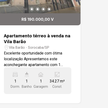
R$ 190.000,00 V
Apartamento térreo à venda na
Vila Barão
Vila Barão - Sorocaba/SP
Excelente oportunidade com ótima
localização Apresentamos este
aconchegante apartamento com 1
dormitório, ideal para quem busca
praticidade e conforto em uma das
1
1
1
34.27 m²
regiões mais bem servidas de
Dorm.
Banho
Garagem
Const.
Sorocaba. Destaques do imóvel: -
Dormitório com detalhe em gesso no
teto, trazendo sofisticação ao
ambiente. - Cozinha funcional com