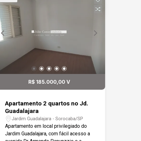
restaurantes numa região com vasta
rede de transporte urbano. Ideal para
Famílias e Jovens Casais: Espaço
funcional e acolhedor, perfeito para
quem busca conforto e praticidade. O
condomínio ainda conta com: - Salão de
Festas - Espaço Gourmet - Portaria 24h
- Bicicletário - Mercadinho 24h -
Espaço Kids Entre em contato para
mais informações e agende uma visita!
R$ 185.000,00 V
Apartamento 2 quartos no Jd.
Guadalajara
Jardim Guadalajara - Sorocaba/SP
Apartamento em local privilegiado do
Jardim Guadalajara, com fácil acesso a