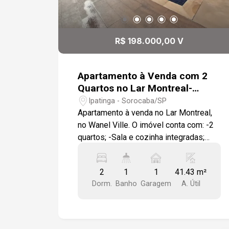
R$ 198.000,00 V
Apartamento à Venda com 2
Quartos no Lar Montreal-
Wanel Ville, Sorocaba/SP
Ipatinga - Sorocaba/SP
Apartamento à venda no Lar Montreal,
no Wanel Ville. O imóvel conta com: -2
quartos; -Sala e cozinha integradas;
-Área de serviço; -Banheiro; -Equipado
com fechadura eletrônica. O condomínio
2
1
1
41.43 m²
oferece estrutura completa e é pet
Dorm.
Banho
Garagem
A. Útil
friendly, garantindo conforto e
qualidade de vida para toda a família.
Conta com: -Piscina adulto e infantil; -
Sala de jogos; -Salão de festas; -