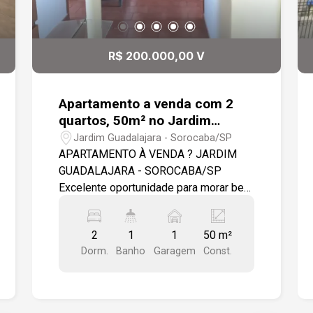
R$ 200.000,00 V
Apartamento a venda com 2
quartos, 50m² no Jardim
Guadalajara - Sorocaba
Jardim Guadalajara - Sorocaba/SP
APARTAMENTO À VENDA ? JARDIM
GUADALAJARA - SOROCABA/SP
Excelente oportunidade para morar bem
em uma das regiões com fácil acesso
e ótima infraestrutura em Sorocaba!
2
1
1
50 m²
Características do imóvel: - 02
Dorm.
Banho
Garagem
Const.
dormitórios amplos e bem ventilados -
Sala confortável para dois ambientes -
Cozinha prática e funcional - Banheiro
social - Ambientes bem distribuídos -