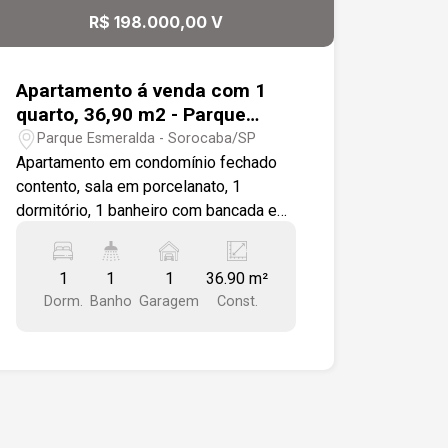
R$ 198.000,00 V
Apartamento á venda com 1
quarto, 36,90 m2 - Parque
Esmeralda, Sorocaba
Parque Esmeralda - Sorocaba/SP
Apartamento em condomínio fechado
contento, sala em porcelanato, 1
dormitório, 1 banheiro com bancada em
granito e azulejo até a altura do teto,1
cozinha tipo americana com bancada
1
1
1
36.90 m²
em granito e integrara a uma área de
Dorm.
Banho
Garagem
Const.
serviços com tanque em louça
instalado, 1 sala para 2 ambientes com
porta balcão acesso a uma varanda
gourmet com churrasqueira e pia em
granito.