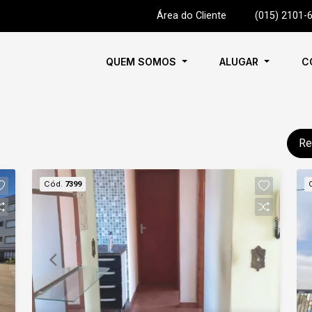
Área do Cliente
|
(015) 2101-
QUEM SOMOS
ALUGAR
C
Re
Cód.
7399