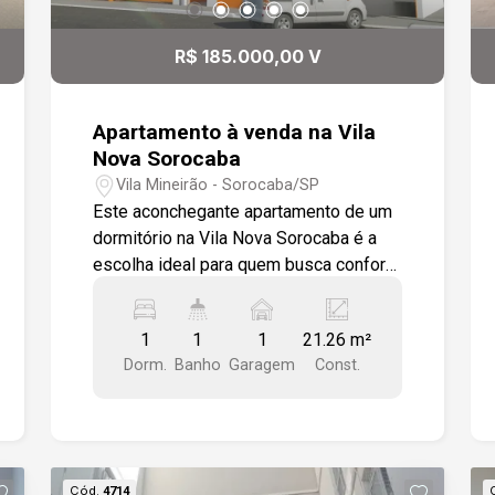
R$ 185.000,00 V
Apartamento à venda na Vila
Nova Sorocaba
Vila Mineirão - Sorocaba/SP
Este aconchegante apartamento de um
dormitório na Vila Nova Sorocaba é a
escolha ideal para quem busca conforto
e praticidade. Com piso cerâmico em
todos os cômodos, ele oferece fácil
1
1
1
21.26 m²
manutenção e um ambiente agradável.
Dorm.
Banho
Garagem
Const.
O forro de gesso complementa o
acabamento sofisticado, dando um
toque moderno ao espaço. Além disso,
conta com uma vaga de garagem,
garantindo comodidade no dia a dia.
Cód.
4714