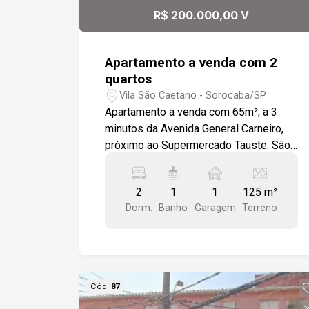
R$ 200.000,00 V
Apartamento a venda com 2
quartos
Vila São Caetano - Sorocaba/SP
Apartamento a venda com 65m², a 3
minutos da Avenida General Carneiro,
próximo ao Supermercado Tauste. São
2 dormitórios, Sala com sacada,
Cozinha, Banheiro e Área de serviço.
2
1
1
125 m²
Bairro com infraestrutura completa de
Dorm.
Banho
Garagem
Terreno
comércios.
Cód.
87