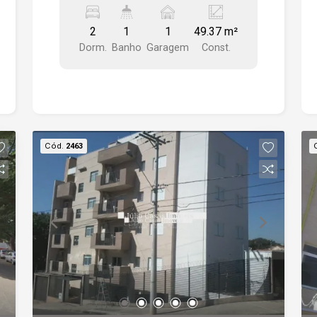
Acabamento todo em piso cerâmico
2
1
1
49.37 m²
Dorm.
Banho
Garagem
Const.
Cód.
2463