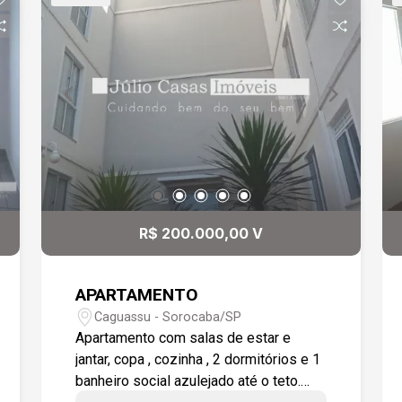
Localizado em uma região repleta de
comércios variados e com acesso
facilitado a diferentes pontos da
cidade, este imóvel é perfeito para
quem deseja morar bem, com tudo o
que precisa ao seu redor. Não perca
essa oportunidade de garantir seu novo
lar!
R$ 200.000,00 V
APARTAMENTO
Caguassu - Sorocaba/SP
Apartamento com salas de estar e
jantar, copa , cozinha , 2 dormitórios e 1
banheiro social azulejado até o teto.