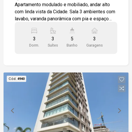
Apartamento modulado e mobiliado, andar alto
com linda vista da Cidade. Sala 3 ambientes com
lavabo, varanda panorâmica com pia e espaço
para churrasqueira a gás. cozinha toda modulada
e equipada, área de serviço com despensa e
3
3
5
3
banheiro. 3 suítes moduladas em piso
Dorm.
Suítes
Banho
Garagens
porcelanato, banheiros com box em vidro e
gabinetes. Aparelhos de ar condicionados nos
ambientes.
Cód.
4940