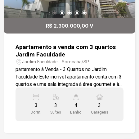
R$ 2.300.000,00 V
Apartamento a venda com 3 quartos
Jardim Faculdade
Jardim Faculdade - Sorocaba/SP
partamento à Venda - 3 Quartos no Jardim
Faculdade Este incrível apartamento conta com 3
quartos e uma sala integrada à área gourmet e à
cozinha, proporcionando um espaço acolhedor e
perfeito para receber amigos e familiares. Os
3
3
4
3
pisos em porcelanato e o acabamento em gesso
Dorm.
Suítes
Banho
Garagens
conferem um toque de sofisticação, além da linda
vista da cidade. A varanda gourmet, equipada
com pia em granito, é ideal para momentos de
lazer. O imóvel possui 3 suítes amplas, sendo