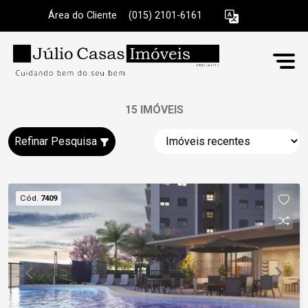
Área do Cliente
|
(015) 2101-6161
15 IMÓVEIS
Refinar Pesquisa
Cód.
7409