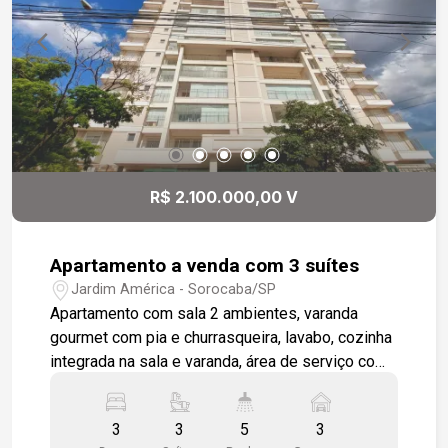
R$ 2.100.000,00 V
Apartamento a venda com 3 suítes
Jardim América - Sorocaba/SP
Apartamento com sala 2 ambientes, varanda
gourmet com pia e churrasqueira, lavabo, cozinha
integrada na sala e varanda, área de serviço com
varanda técnica e wc de serviço. 3 suítes amplas
, todos os banheiros com nicho. Apartamento
3
3
5
3
todo em piso e revestimento porcelanato. 3