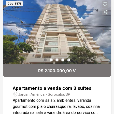
suas roupas e pertences. A cozinha é equipada
Cód.
5373
para atender às necessidades da família, e a
entrada de serviço, lavanderia e dependências de
empregada proporcionam praticidade e conforto.
O apartamento também oferece 3 vagas de
garagem, sendo 2 em gaveta e 1 paralela, além
de um depósito de 10 metros quadrados para
armazenamento adicional. Localizado em um
condomínio clube no melhor bairro da cidade de
Sorocaba, este apartamento é uma ótima opção
para quem busca um lar luxuoso e confortável. E,
como um diferencial, o apartamento está como
R$ 2.100.000,00 V
foi entregue pela construtora, garantindo a
qualidade e o acabamento de alto padrão.
Apartamento a venda com 3 suítes
Jardim América - Sorocaba/SP
Apartamento com sala 2 ambientes, varanda
gourmet com pia e churrasqueira, lavabo, cozinha
integrada na sala e varanda, área de serviço com