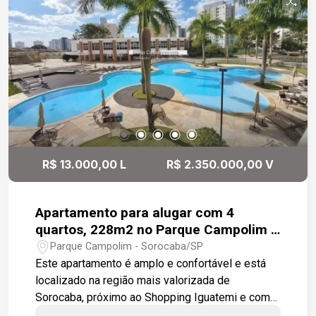
madeira, proporcionando um ambiente
sofisticado e acolhedor. Todos os quartos são
equipados com ar-condicionado para garantir o
máximo conforto. O condomínio oferece
infraestrutura de lazer completa, ideal para toda a
família, e está localizado em uma área
privilegiada, com fácil acesso a shopping
centers, farmácias, padarias e restaurantes.
R$ 13.000,00 L
R$ 2.350.000,00 V
Apartamento para alugar com 4
quartos, 228m2 no Parque Campolim -
Sorocaba
Parque Campolim - Sorocaba/SP
Este apartamento é amplo e confortável e está
localizado na região mais valorizada de
Sorocaba, próximo ao Shopping Iguatemi e com
fácil acesso às principais vias da cidade. Este