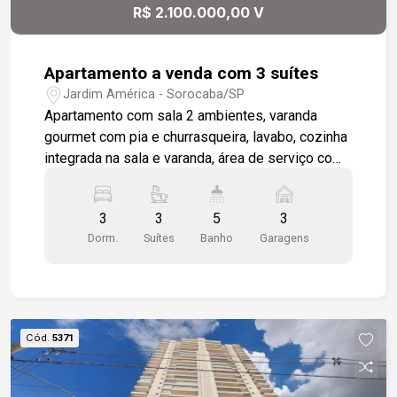
R$ 2.100.000,00 V
Apartamento a venda com 3 suítes
Jardim América - Sorocaba/SP
Apartamento com sala 2 ambientes, varanda
gourmet com pia e churrasqueira, lavabo, cozinha
integrada na sala e varanda, área de serviço com
varanda técnica e wc de serviço. 3 suítes amplas
, todos os banheiros com nicho. Apartamento
3
3
5
3
todo em piso e revestimento porcelanato. 3
Dorm.
Suítes
Banho
Garagens
vagas de garagem cobertas. Condomínio com
clube completo e lazer com segurança para toda
a família
Cód.
5371