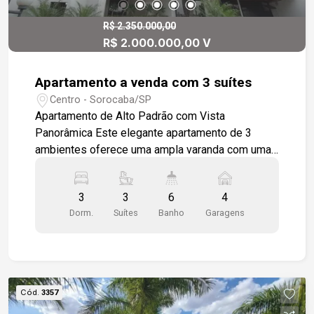
porcelanato, conferindo um acabamento
sofisticado. O imóvel ainda oferece três vagas
R$ 2.350.000,00
R$ 2.000.000,00 V
de garagem cobertas, garantindo comodidade e
segurança. Gostaria de saber mais informações
ou agendar uma visita?
Apartamento a venda com 3 suítes
Centro - Sorocaba/SP
Apartamento de Alto Padrão com Vista
Panorâmica Este elegante apartamento de 3
ambientes oferece uma ampla varanda com uma
deslumbrante vista da cidade. Conta com lavabo,
3 suítes, sendo uma máster com closet, hidro e
3
3
6
4
varanda privativa. Além disso, dispõe de uma
Dorm.
Suítes
Banho
Garagens
aconchegante sala de TV, um escritório com
banheiro exclusivo, cozinha modulada equipada
com cooktop, lavanderia com banheiro de serviço
e 4 vagas de garagem. O imóvel é espaçoso,
bem iluminado e arejado, com salas e áreas frias
Cód.
3357
em porcelanato e dormitórios em piso de