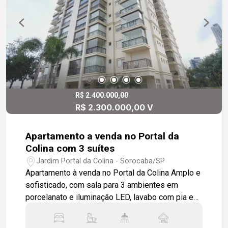
despensa, proporcionando organização e
praticidade, e a lavanderia possui acesso ao hall
de circulação de serviços, facilitando a logística
doméstica. Estamos à disposição para te
atender. Gostaria saber mais informações deste
imóvel ou agendar uma visita?
R$ 2.400.000,00
R$ 2.300.000,00 V
Apartamento a venda no Portal da
Colina com 3 suítes
Jardim Portal da Colina - Sorocaba/SP
Apartamento à venda no Portal da Colina Amplo e
sofisticado, com sala para 3 ambientes em
porcelanato e iluminação LED, lavabo com pia em
mármore travertino, e varanda gourmet
envidraçada com churrasqueira e pia com armário.