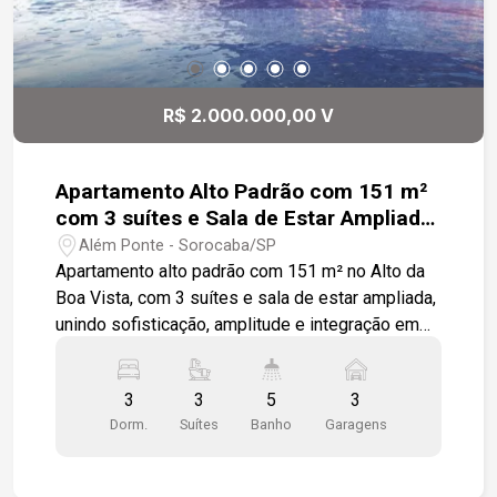
R$ 2.000.000,00 V
Apartamento Alto Padrão com 151 m²
com 3 suítes e Sala de Estar Ampliada,
no Alto da Boa Vista!
Além Ponte - Sorocaba/SP
Apartamento alto padrão com 151 m² no Alto da
Boa Vista, com 3 suítes e sala de estar ampliada,
unindo sofisticação, amplitude e integração em
um projeto moderno e funcional. A área social
integra sala de estar, sala de jantar e cozinha em
3
3
5
3
um ambiente harmonioso e contemporâneo,
Dorm.
Suítes
Banho
Garagens
perfeito para receber amigos e viver momentos
especiais em família. A área de serviço conta
com lavanderia, despensa e banheiro de apoio,