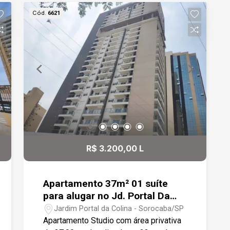
infantil), fitness, pilates, lobby social,
Cód.
6621
guarita com guarda entregas, banheiros
(sociais e PNE), solário, praça de
conveniência, espaço gourmet, espaço
para abrigo de lixo (orgânico e
reciclável), bicicletário, apoio de
funcionários (administração, copa e
vestiários), DML- Depósito de material
de limpeza, salão de festas, espaço
kids (com fraldário), playground,
coworking e salão de jogos.
R$ 3.200,00 L
Apartamento 37m² 01 suíte
para alugar no Jd. Portal Da
Colina
Jardim Portal da Colina - Sorocaba/SP
Apartamento Studio com área privativa