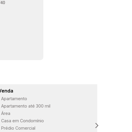
740
Venda
Lançame
Apartamento
ARBO Paul
Apartamento até 300 mil
Loteament
Área
Loteament
Casa em Condomínio
Loteament
Prédio Comercial