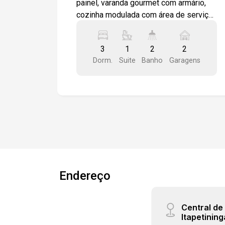
painel, varanda gourmet com armário,
cozinha modulada com área de serviço
com armários, 3 quartos modulados 1
sendo suíte. wc social. banheiros com
3
1
2
2
box em vidro e gabinetes. Todo em
Dorm.
Suite
Banho
Garagens
piso porcelanato. 2 vagas de garagem
Condomínio com piscina , salão de
festas, quadra poliesportiva, 2
churrasqueiras coletivas. Ótima
localização. Bairro com estrutura
completa de comércios.
Endereço
Central d
Itapetining