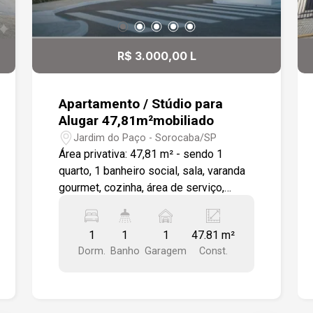
R$ 3.000,00 L
Apartamento / Stúdio para
Alugar 47,81m²mobiliado
Jardim do Paço - Sorocaba/SP
Área privativa: 47,81 m² - sendo 1
quarto, 1 banheiro social, sala, varanda
gourmet, cozinha, área de serviço,
lavabo e 1 vaga de garagem coberta.
Apartamento com móveis planejados,
1
1
1
47.81 m²
sofá, geladeira, forno e cooktop, micro-
Dorm.
Banho
Garagem
Const.
ondas, depurador (exaustor), máquina
de lavar. O Residencial Connect possui
infraestrutura e lazer completo com
quadra poliesportiva, piscina (adulto e