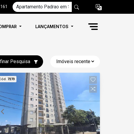
6161
OMPRAR
LANÇAMENTOS
finar Pesquisa
Cód.
7273