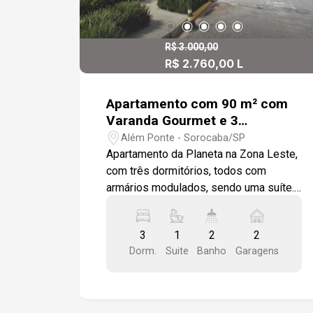
R$ 3.000,00
R$ 2.760,00 L
R$ 840.000,00 V
Apartamento com 90 m² com
Varanda Gourmet e 3
dormitórios (sendo uma suíte)
Além Ponte - Sorocaba/SP
na Zona Leste em condomínio
Apartamento da Planeta na Zona Leste,
com Clube Completo.
com três dormitórios, todos com
armários modulados, sendo uma suíte.
A sala de estar e jantar se integra
harmoniosamente à varanda gourmet
3
1
2
2
equipada, proporcionando uma vista
Dorm.
Suite
Banho
Garagens
privilegiada da cidade e um ambiente
ideal tanto para o dia a dia quanto para
receber amigos e familiares. A cozinha,
também com armários modulados, fica