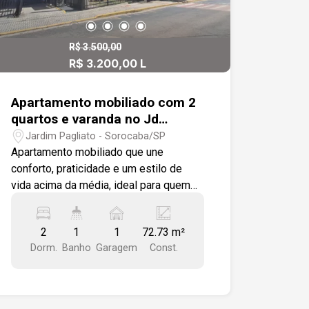
R$ 3.500,00
R$ 3.200,00 L
Apartamento mobiliado com 2
quartos e varanda no Jd
Pagliato
Jardim Pagliato - Sorocaba/SP
Apartamento mobiliado que une
conforto, praticidade e um estilo de
vida acima da média, ideal para quem
valoriza bem-estar no dia a dia. São
dois dormitórios bem distribuídos,
2
1
1
72.73 m²
ambientes planejados e uma varanda
Dorm.
Banho
Garagem
Const.
que convida a desacelerar, perfeita para
apreciar uma vista aberta e privilegiada
da Zona Sul da cidade. Localizado em
uma região estratégica, a poucos