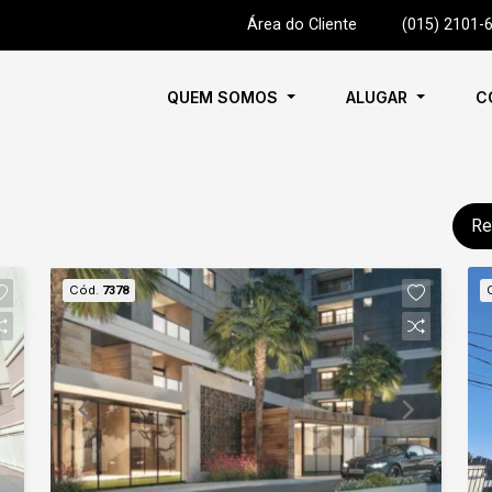
Área do Cliente
|
(015) 2101-
QUEM SOMOS
ALUGAR
C
Re
Cód.
7378